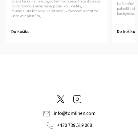
Lněná taška na nákupy, do knihovny nebo třeba do práce
Naše lněné zá
na notebook. Lněná taška je zárukou kvality,
pohodlí a eleg
minimalistického stylu a šetrnosti k životnímu prostředí.
kuchyňskou 
Dejte vale plastům,...
Do košíku
Do košíku
@tom_linen
Instagram
info
@
tomlinen.com
+420 739 519 068