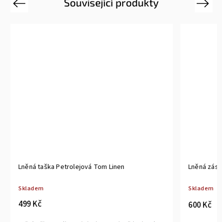
Související produkty
Previous
Next
Lněná taška Petrolejová Tom Linen
Lněná zást
Skladem
Skladem
499 Kč
600 Kč