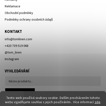
Reklamace
Obchodní podmínky
Podmínky ochrany osobních údajů
KONTAKT
info
@
tomlinen.com
+420 739 519 068
@tom_linen
Instagram
VYHLEDÁVÁNÍ
Hledat
Tento web používá soubory cookie. Dalším procházením tohoto
webu vyjadřujete souhlas s jejich používáním.. Více informací
zde
.