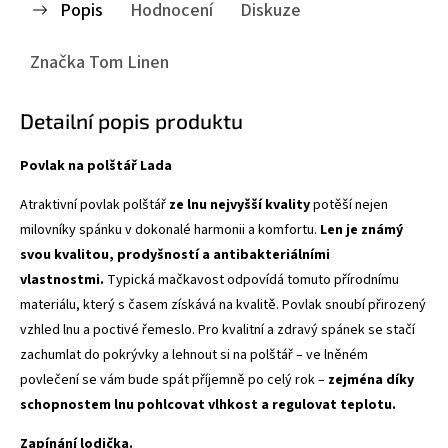
Popis
Hodnocení
Diskuze
Značka
Tom Linen
Detailní popis produktu
Povlak na polštář Lada
Atraktivní povlak polštář
ze lnu nejvyšší kvality
potěší nejen
milovníky spánku v dokonalé harmonii a komfortu.
Len je známý
svou kvalitou, prodyšností a antibakteriálními
vlastnostmi.
Typická mačkavost odpovídá tomuto přírodnímu
materiálu, který s časem získává na kvalitě. Povlak snoubí přirozený
vzhled lnu a poctivé řemeslo. Pro kvalitní a zdravý spánek se stačí
zachumlat do pokrývky a lehnout si na polštář – ve lněném
povlečení se vám bude spát příjemně po celý rok –
zejména díky
schopnostem lnu pohlcovat vlhkost a regulovat teplotu.
Zapínání lodička.