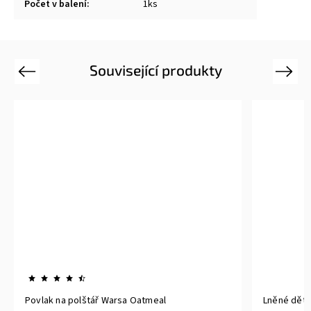
Počet v balení
:
1ks
Související produkty
Previous
Next
Povlak na polštář Warsa Oatmeal
Lněné děts