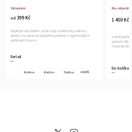
Skladem
Na objedná
399 Kč
od
1 450 Kč
Dopřejte vaší posteli zcela nový vzhled díky našemu
potahu na barevné polštáře vyrobené z nejjemnějších
Lněné povleče
plátěných tkanin.
spánek i těch
materiál skvě
Detail
Do košíku
+ další
40x40cm
40x60cm
70x80cm
@tom_linen
Instagram