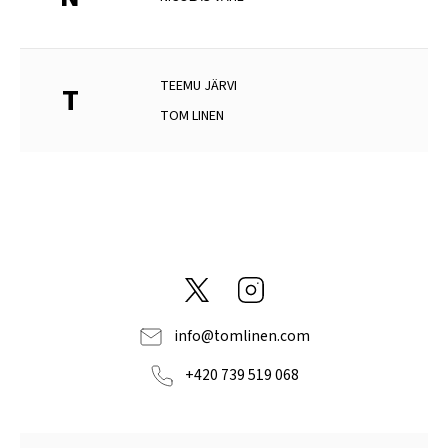
TEEMU JÄRVI
T
TOM LINEN
@tom_linen
Instagram
info
@
tomlinen.com
+420 739 519 068