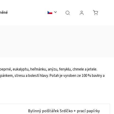
něné přehozy
Prostěradla
Dekorační polštáře
Lně
 peprné, eukalyptu, heřmánku, anýzu, fenyklu, chmele a jetele.
ánkem, stresu a bolestí hlavy. Potah je vyroben ze 100 % bavlny a
Bylinný polštářek Srdíčko
+ prací papírky