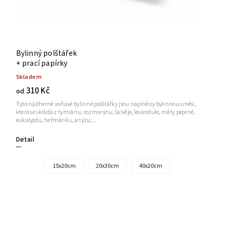
Bylinný polštářek
+ prací papírky
Skladem
310 Kč
od
Tyto nádherně voňavé bylinné polštářky jsou naplněny bylinnou směsí,
která se skládá z tymiánu, rozmarýnu, šalvěje, levandule, máty peprné,
eukalyptu, heřmánku, anýzu,...
Detail
15x20cm
20x30cm
40x20cm