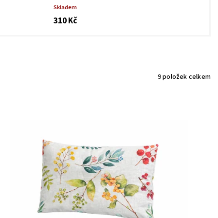
Skladem
310 Kč
9
položek celkem