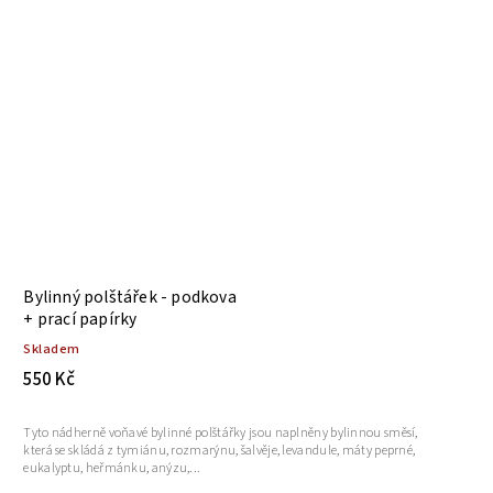
Bylinný polštářek - podkova
+ prací papírky
Skladem
550 Kč
Tyto nádherně voňavé bylinné polštářky jsou naplněny bylinnou směsí,
která se skládá z tymiánu, rozmarýnu, šalvěje, levandule, máty peprné,
eukalyptu, heřmánku, anýzu,...