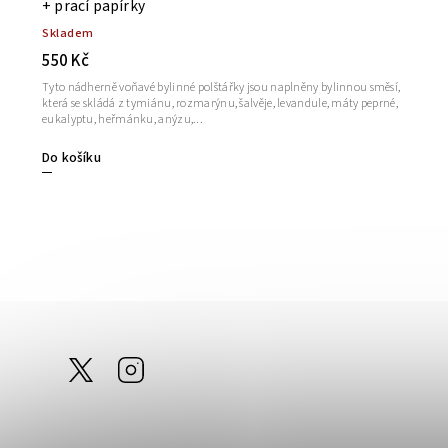
+ prací papírky
Skladem
550 Kč
Tyto nádherně voňavé bylinné polštářky jsou naplněny bylinnou směsí,
která se skládá z tymiánu, rozmarýnu, šalvěje, levandule, máty peprné,
eukalyptu, heřmánku, anýzu,...
Do košíku
@tom_linen
Instagram