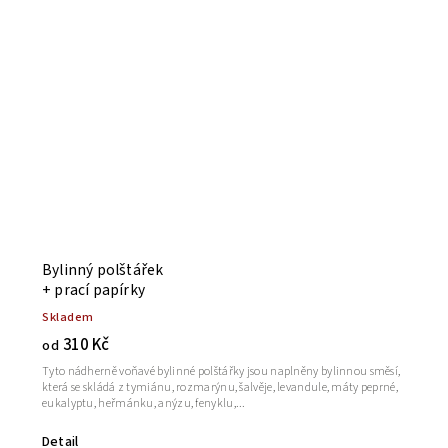
Bylinný polštářek
+ prací papírky
Skladem
310 Kč
od
Tyto nádherně voňavé bylinné polštářky jsou naplněny bylinnou směsí,
která se skládá z tymiánu, rozmarýnu, šalvěje, levandule, máty peprné,
eukalyptu, heřmánku, anýzu, fenyklu,...
Detail