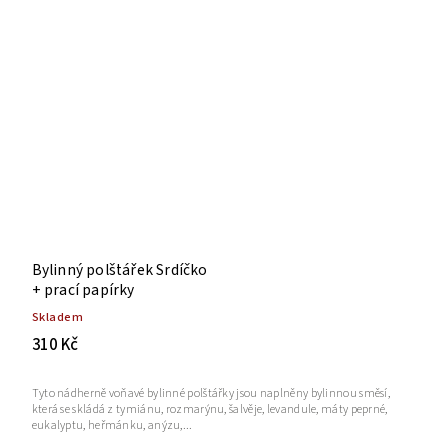
Bylinný polštářek Srdíčko
+ prací papírky
Skladem
310 Kč
Tyto nádherně voňavé bylinné polštářky jsou naplněny bylinnou směsí,
která se skládá z tymiánu, rozmarýnu, šalvěje, levandule, máty peprné,
eukalyptu, heřmánku, anýzu,...