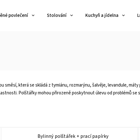
ěné povlečení
Stolování
Kuchyň a jídelna
L
ou směsí, která se skládá z tymiánu, rozmarýnu, šalvěje, levandule, máty
lastnosti. Polštářky mohou přirozeně poskytnout úlevu od problémů se sp
Bylinný polštářek
+ prací papírky