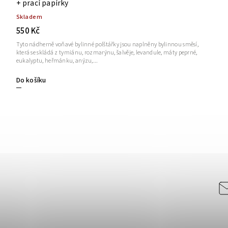
+ prací papírky
Skladem
550 Kč
Tyto nádherně voňavé bylinné polštářky jsou naplněny bylinnou směsí,
která se skládá z tymiánu, rozmarýnu, šalvěje, levandule, máty peprné,
eukalyptu, heřmánku, anýzu,...
Do košíku