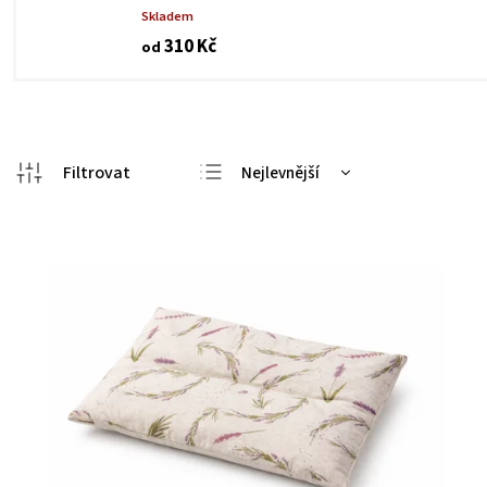
Skladem
310 Kč
od
Nejlevnější
Nejdražší
Nejprodávanější
Abecedně