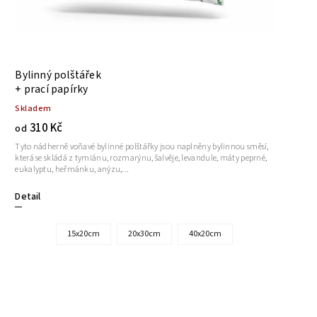
Bylinný polštářek
+ prací papírky
Skladem
310 Kč
od
Tyto nádherně voňavé bylinné polštářky jsou naplněny bylinnou směsí,
která se skládá z tymiánu, rozmarýnu, šalvěje, levandule, máty peprné,
eukalyptu, heřmánku, anýzu,...
Detail
15x20cm
20x30cm
40x20cm