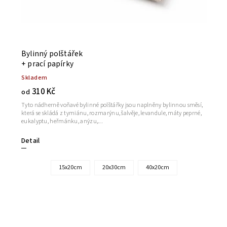
Bylinný polštářek
+ prací papírky
Skladem
310 Kč
od
Tyto nádherně voňavé bylinné polštářky jsou naplněny bylinnou směsí,
která se skládá z tymiánu, rozmarýnu, šalvěje, levandule, máty peprné,
eukalyptu, heřmánku, anýzu,...
Detail
15x20cm
20x30cm
40x20cm