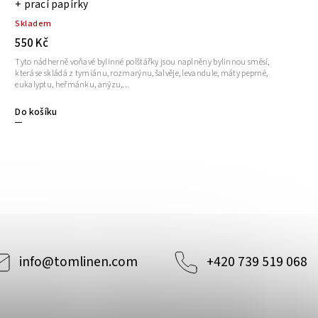
+ prací papírky
Skladem
550 Kč
Tyto nádherně voňavé bylinné polštářky jsou naplněny bylinnou směsí,
která se skládá z tymiánu, rozmarýnu, šalvěje, levandule, máty peprné,
eukalyptu, heřmánku, anýzu,...
Do košíku
info
@
tomlinen.com
+420 739 519 068