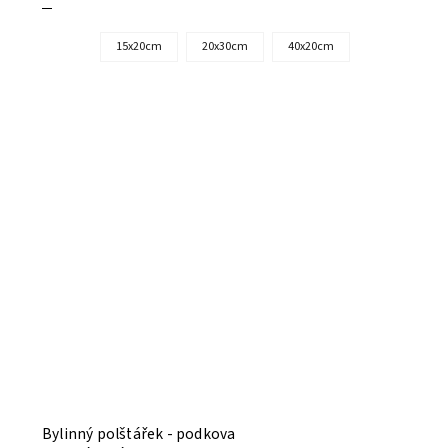
15x20cm
20x30cm
40x20cm
Bylinný polštářek - podkova