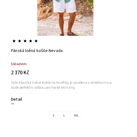
Pánská lněná košile Nevada
Skladem
2 370 Kč
Tato klasická lněná košile na knoflíky je vyrobena z lehkého lnu a
bude perfektní volbou pro horké letní dny.
Detail
S
L
XXL