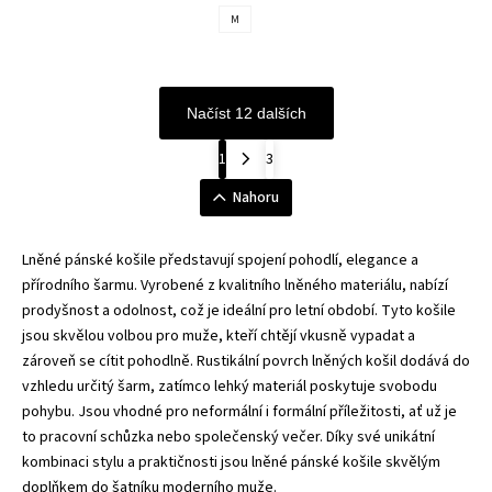
M
Načíst 12 dalších
1
3
Nahoru
Lněné pánské košile představují spojení pohodlí, elegance a
přírodního šarmu. Vyrobené z kvalitního lněného materiálu, nabízí
prodyšnost a odolnost, což je ideální pro letní období. Tyto košile
jsou skvělou volbou pro muže, kteří chtějí vkusně vypadat a
zároveň se cítit pohodlně. Rustikální povrch lněných košil dodává do
vzhledu určitý šarm, zatímco lehký materiál poskytuje svobodu
pohybu. Jsou vhodné pro neformální i formální příležitosti, ať už je
to pracovní schůzka nebo společenský večer. Díky své unikátní
kombinaci stylu a praktičnosti jsou lněné pánské košile skvělým
doplňkem do šatníku moderního muže.