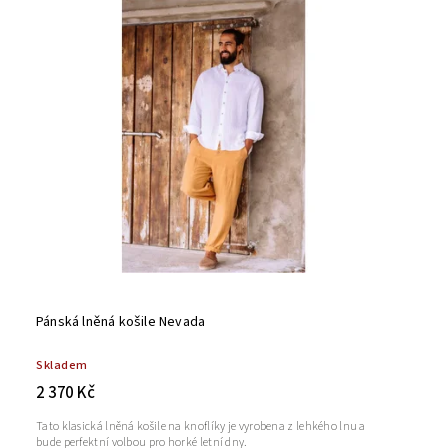
Abecedně
Pánská lněná košile Nevada
Skladem
2 370 Kč
Tato klasická lněná košile na knoflíky je vyrobena z lehkého lnu a
bude perfektní volbou pro horké letní dny.