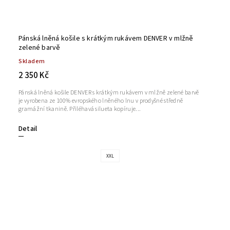
Pánská lněná košile s krátkým rukávem DENVER v mlžně
zelené barvě
Skladem
2 350 Kč
Pánská lněná košile DENVER s krátkým rukávem v mlžně zelené barvě
je vyrobena ze 100% evropského lněného lnu v prodyšné středně
gramážní tkanině. Přiléhavá silueta kopíruje...
Detail
XXL