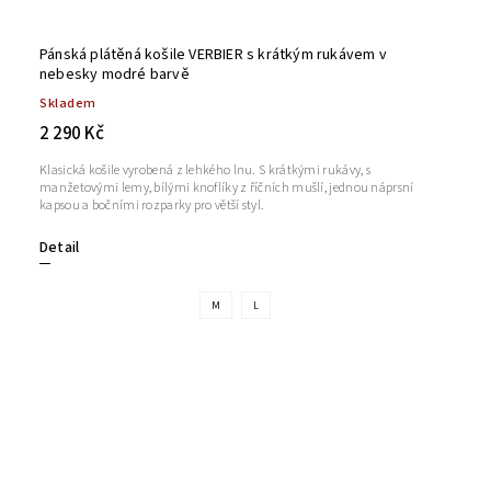
Pánská plátěná košile VERBIER s krátkým rukávem v
nebesky modré barvě
Skladem
2 290 Kč
Klasická košile vyrobená z lehkého lnu. S krátkými rukávy, s
manžetovými lemy, bílými knoflíky z říčních mušlí, jednou náprsní
kapsou a bočními rozparky pro větší styl.
Detail
M
L