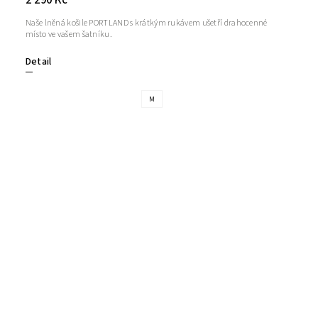
Naše lněná košile PORTLAND s krátkým rukávem ušetří drahocenné
místo ve vašem šatníku.
Detail
M