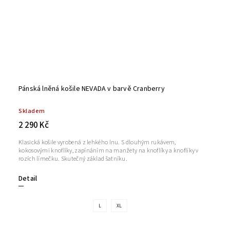
Pánská lněná košile NEVADA v barvě Cranberry
Skladem
2 290 Kč
Klasická košile vyrobená z lehkého lnu. S dlouhým rukávem,
kokosovými knoflíky, zapínáním na manžety na knoflíky a knoflíky v
rozích límečku. Skutečný základ šatníku.
Detail
L
XL