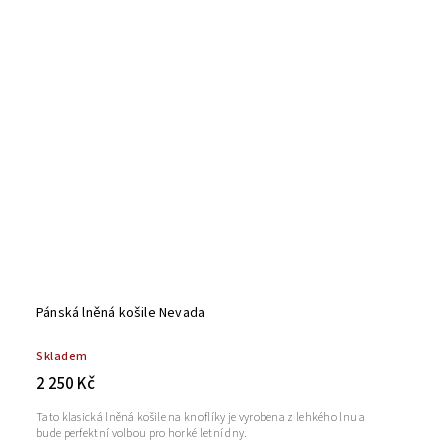
Pánská lněná košile Nevada
Skladem
2 250 Kč
Tato klasická lněná košile na knoflíky je vyrobena z lehkého lnu a
bude perfektní volbou pro horké letní dny.