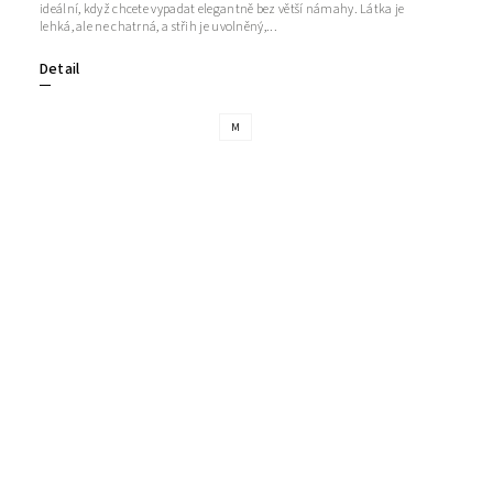
ideální, když chcete vypadat elegantně bez větší námahy. Látka je
lehká, ale ne chatrná, a střih je uvolněný,...
Detail
M