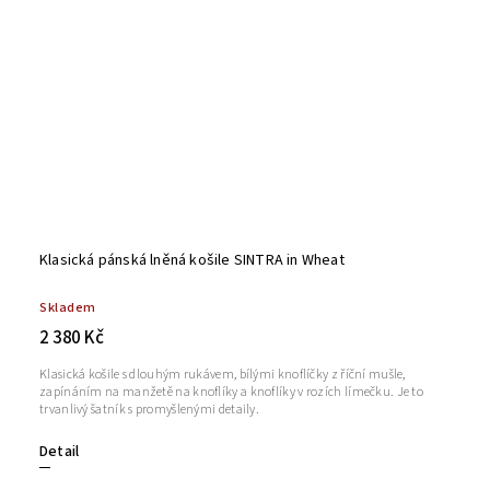
Klasická pánská lněná košile SINTRA in Wheat
Skladem
2 380 Kč
Klasická košile s dlouhým rukávem, bílými knoflíčky z říční mušle,
zapínáním na manžetě na knoflíky a knoflíky v rozích límečku. Je to
trvanlivý šatník s promyšlenými detaily.
Detail