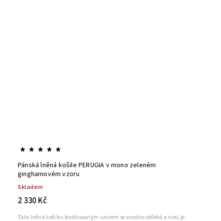
Pánská lněná košile PERUGIA v mono zeleném
ginghamovém vzoru
Skladem
2 330 Kč
Tato lněná košile s kostkovaným vzorem se snadno obléká a nosí, je