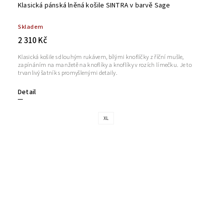
Klasická pánská lněná košile SINTRA v barvě Sage
Skladem
2 310 Kč
Klasická košile s dlouhým rukávem, bílými knoflíčky z říční mušle,
zapínáním na manžetě na knoflíky a knoflíky v rozích límečku. Je to
trvanlivý šatník s promyšlenými detaily.
Detail
XL