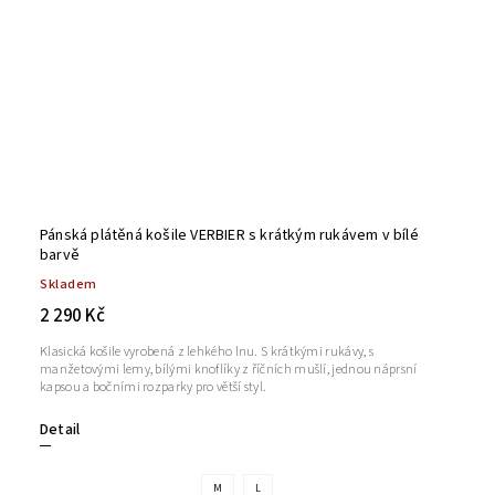
Pánská plátěná košile VERBIER s krátkým rukávem v bílé
barvě
Skladem
2 290 Kč
Klasická košile vyrobená z lehkého lnu. S krátkými rukávy, s
manžetovými lemy, bílými knoflíky z říčních mušlí, jednou náprsní
kapsou a bočními rozparky pro větší styl.
Detail
M
L