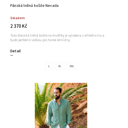
Pánská lněná košile Nevada
Skladem
2 370 Kč
Tato klasická lněná košile na knoflíky je vyrobena z lehkého lnu a
bude perfektní volbou pro horké letní dny.
Detail
L
XL
XXL