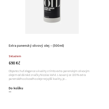
Extra panenský olivový olej – (500 ml)
Skladem
690 Kč
Objevte chuť elegance a kvality s tímto extra panenským olivovým
olejem od dánské značky Nicolas Vahé. Lisovaný ze 100 % extra
panenského olivového oleje nejvyšší kvality, je...
Do košíku