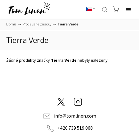
Domů
/
Prodávané značky
/
Tierra Verde
Tierra Verde
Žádné produkty značky
Tierra Verde
nebyly nalezeny...
@tom_linen
Instagram
info
@
tomlinen.com
+420 739 519 068