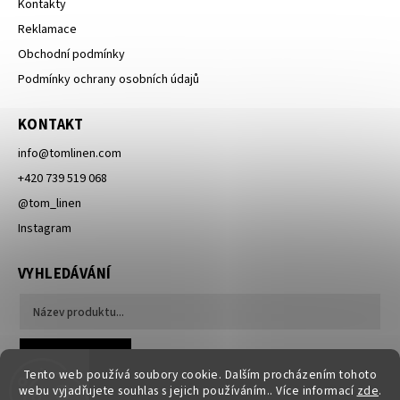
Kontakty
Reklamace
Obchodní podmínky
Podmínky ochrany osobních údajů
KONTAKT
info
@
tomlinen.com
+420 739 519 068
@tom_linen
Instagram
VYHLEDÁVÁNÍ
Hledat
Tento web používá soubory cookie. Dalším procházením tohoto
webu vyjadřujete souhlas s jejich používáním.. Více informací
zde
.