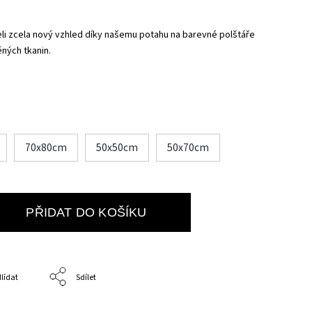
li zcela nový vzhled díky našemu potahu na barevné polštáře
ných tkanin.
70x80cm
50x50cm
50x70cm
PŘIDAT DO KOŠÍKU
lídat
Sdílet