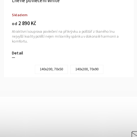
Lněné povlečení White
Skladem
2 890 Kč
od
Atraktivní souprava povlečení na přikrývku a polštář z tkaného lnu
nejvyšší kvality potěší nejen milovníky spánku v dokonalé harmonii a
komfortu.
Detail
140x200, 70x50
140x200, 70x90