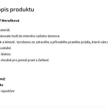
opis produktu
ář Meruňková
ateriál.
 dokonale hodí do interiéru vašeho domova.
k a lehnutí . Vyrobeno ze zdravého a přírodního praného prádla, které vám 
volnění.
 láskou.
 vhodné pro jemné praní a žehlení.
/m2)
 ks
 republice