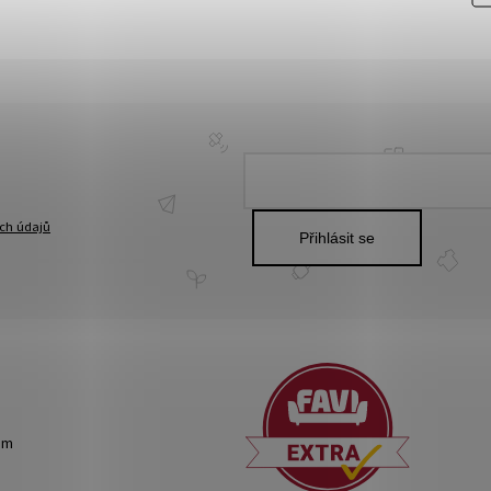
ch údajů
Přihlásit se
om