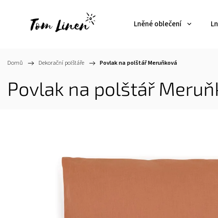
Lněné oblečení
Ln
Domů
/
Dekorační polštáře
/
Povlak na polštář Meruňková
Povlak na polštář Meruň