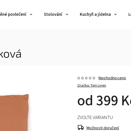
ěné povlečení
Stolování
Kuchyň a jídelna
L
ková
Neohodnoceno
Značka:
Tom Linen
od
399 K
ZVOLTE VARIANTU
Možnosti doručení