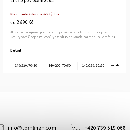
Lněné povlečení Šedá
Na objednávku do 6-8 týdnů
2 890 Kč
od
Atraktivní souprava povlečení na přikrývku a polštář ze lnu nejvyšší
kvality potěší nejen milovníky spánku v dokonalé harmonii a komfortu.
Detail
140x220, 70x50
140x200, 70x50
140x220, 70x90
+ další
info
@
tomlinen.com
+420 739 519 068