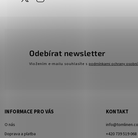
Odebírat newsletter
Vložením e-mailu souhlasíte s
podmínkami ochrany osobní
INFORMACE PRO VÁS
KONTAKT
O nás
info
@
tomlinen.c
Doprava a platba
+420 739 519 068