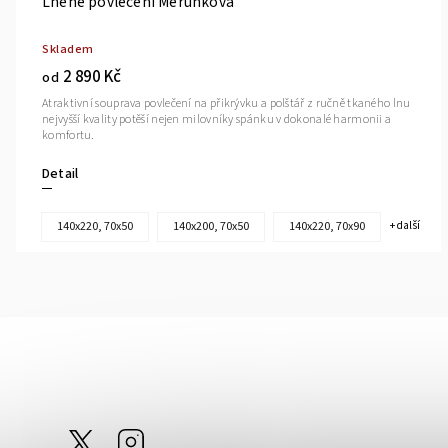
Lněné povlečení Meruňková
Skladem
2 890 Kč
od
Atraktivní souprava povlečení na přikrývku a polštář z ručně tkaného lnu
nejvyšší kvality potěší nejen milovníky spánku v dokonalé harmonii a
komfortu.
Detail
140x220, 70x50
140x200, 70x50
140x220, 70x90
+ další
@tom_linen
Instagram