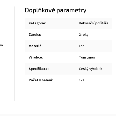
Doplňkové parametry
Kategorie
:
Dekorační polštáře
Záruka
:
2 roky
na
Materiál
:
Len
Výrobce
:
Tom Linen
Specifikace
:
Český výrobek
Počet v balení
:
1ks