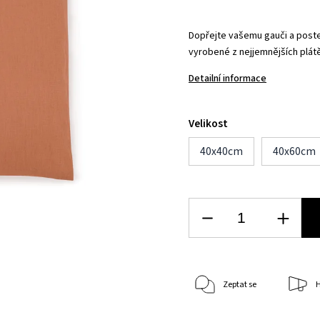
Dopřejte vašemu gauči a poste
vyrobené z nejjemnějších plátě
Detailní informace
Velikost
40x40cm
40x60cm
Zeptat se
H