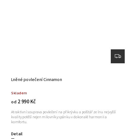
Lněné povlečení Cinnamon
Skladem
2 990 Kč
od
Atraktivní souprava povlečení na přikrývku a polštář ze lnu nejvyšší
kvality potěší nejen milovníky spánku v dokonalé harmonii a
komfortu.
Detail