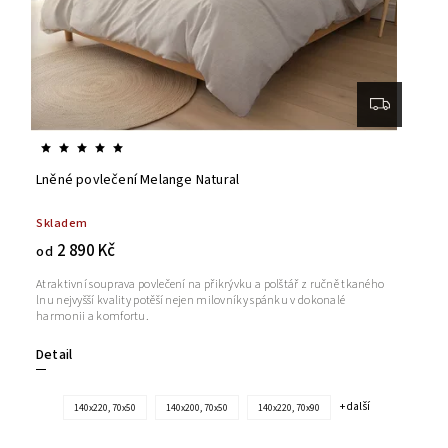
Lněné povlečení Melange Natural
Skladem
2 890 Kč
od
Atraktivní souprava povlečení na přikrývku a polštář z ručně tkaného
lnu nejvyšší kvality potěší nejen milovníky spánku v dokonalé
harmonii a komfortu.
Detail
+ další
140x220, 70x50
140x200, 70x50
140x220, 70x90