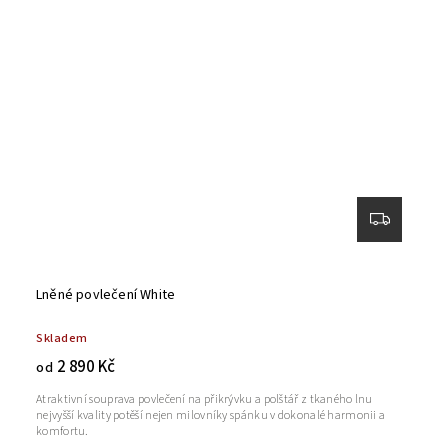
Lněné povlečení White
Skladem
2 890 Kč
od
Atraktivní souprava povlečení na přikrývku a polštář z tkaného lnu
nejvyšší kvality potěší nejen milovníky spánku v dokonalé harmonii a
komfortu.