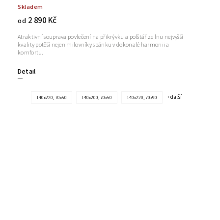
Skladem
2 890 Kč
od
Atraktivní souprava povlečení na přikrývku a polštář ze lnu nejvyšší
kvality potěší nejen milovníky spánku v dokonalé harmonii a
komfortu.
Detail
+ další
140x220, 70x50
140x200, 70x50
140x220, 70x90