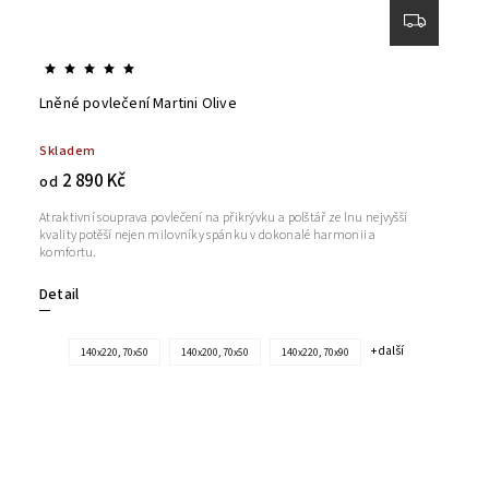
Lněné povlečení Martini Olive
Skladem
2 890 Kč
od
Atraktivní souprava povlečení na přikrývku a polštář ze lnu nejvyšší
kvality potěší nejen milovníky spánku v dokonalé harmonii a
komfortu.
Detail
+ další
140x220, 70x50
140x200, 70x50
140x220, 70x90