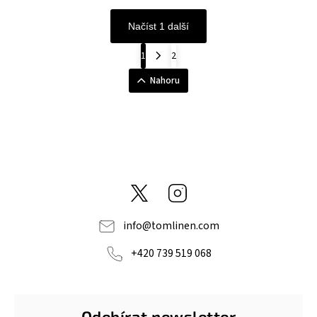
Načíst 1 další
1
2
Nahoru
@tom_linen
Instagram
info
@
tomlinen.com
+420 739 519 068
Odebírat newsletter