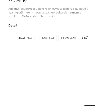
2 890 Kč
od
Atraktivní souprava povlečení na přikrývku a polštář ze lnu nejvyšší
kvality potěší nejen milovníky spánku v dokonalé harmonii a
komfortu. Možnost vlastního rozměru...
Detail
+ další
140x220, 70x50
140x200, 70x50
140x220, 70x90