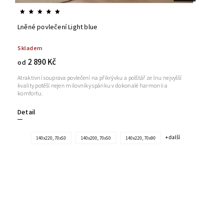
Lněné povlečení Light blue
Skladem
2 890 Kč
od
Atraktivní souprava povlečení na přikrývku a polštář ze lnu nejvyšší
kvality potěší nejen milovníky spánku v dokonalé harmonii a
komfortu.
Detail
+ další
140x220, 70x50
140x200, 70x50
140x220, 70x90