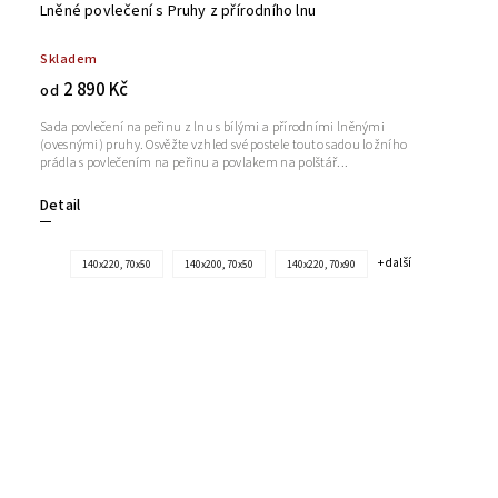
Lněné povlečení s Pruhy z přírodního lnu
Skladem
2 890 Kč
od
Sada povlečení na peřinu z lnu s bílými a přírodními lněnými
(ovesnými) pruhy. Osvěžte vzhled své postele touto sadou ložního
prádla s povlečením na peřinu a povlakem na polštář...
Detail
+ další
140x220, 70x50
140x200, 70x50
140x220, 70x90