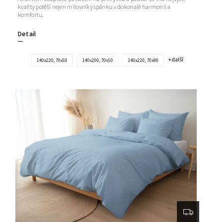
kvality potěší nejen milovníky spánku v dokonalé harmonii a
komfortu.
Detail
+ další
140x220, 70x50
140x200, 70x50
140x220, 70x90