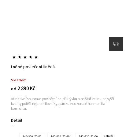
Lněné povlečení Hnědá
Skladem
2 890 Kč
od
Atraktivní souprava povlečení na přikrývku a polštář ze lnu nejvyšší
kvality potěší nejen milovníky spánku v dokonalé harmonii a
komfortu.
Detail
+ další
140x220, 70x50
140x200, 70x50
140x220, 70x90