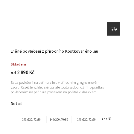
Lněné povlečení z přírodního Kostkovaného lnu
Skladem
2 890 Kč
od
Sada povlečení na peřinu z lnu v přírodním ginghamovém
vzoru. Osvěžte vzhled své postele touto sadou ložního prádla s
povlečením na peřinu a povlakem na polštář v klasickém...
Detail
+ další
140x220, 70x50
140x200, 70x50
140x220, 70x90