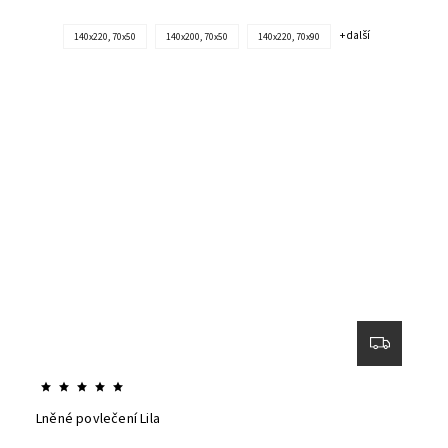
+ další
140x220, 70x50
140x200, 70x50
140x220, 70x90
Lněné povlečení Lila