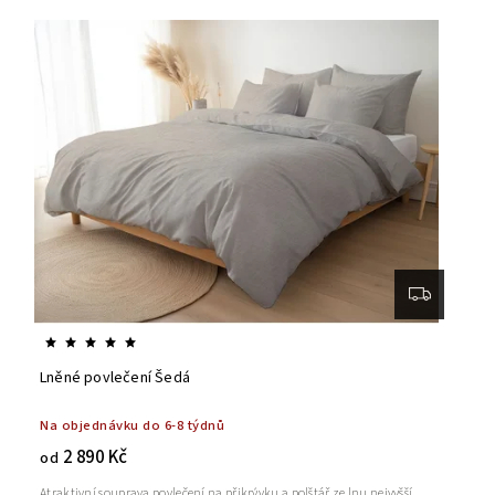
Lněné povlečení Šedá
Na objednávku do 6-8 týdnů
2 890 Kč
od
Atraktivní souprava povlečení na přikrývku a polštář ze lnu nejvyšší