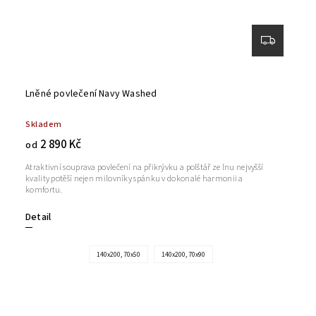
Lněné povlečení Navy Washed
Skladem
2 890 Kč
od
Atraktivní souprava povlečení na přikrývku a polštář ze lnu nejvyšší
kvality potěší nejen milovníky spánku v dokonalé harmonii a
komfortu.
Detail
140x200, 70x50
140x200, 70x90