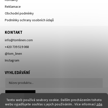
Reklamace
Obchodní podmínky
Podmínky ochrany osobních údajů
KONTAKT
info
@
tomlinen.com
+420 739 519 068
@tom_linen
Instagram
VYHLEDÁVÁNÍ
Hledat
Tento web používá soubory cookie. Dalším procházením tohoto
webu vyjadřujete souhlas s jejich používáním.. Více informací
zde
.