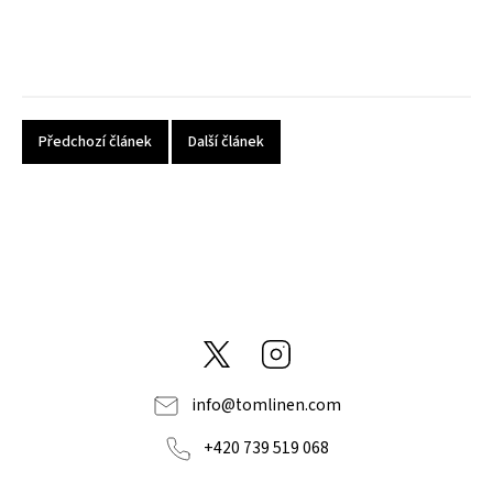
Předchozí článek
Další článek
@tom_linen
Instagram
info
@
tomlinen.com
+420 739 519 068