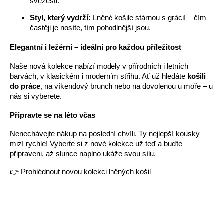
svěžesti.
Styl, který vydrží:
Lněné košile stárnou s grácií – čím
častěji je nosíte, tím pohodlnější jsou.
Elegantní i ležérní – ideální pro každou příležitost
Naše nová kolekce nabízí modely v přírodních i letních
barvách, v klasickém i moderním střihu. Ať už hledáte
košili
do práce
, na víkendový brunch nebo na dovolenou u moře – u
nás si vyberete.
Připravte se na léto včas
Nenechávejte nákup na poslední chvíli. Ty nejlepší kousky
mizí rychle! Vyberte si z nové kolekce už teď a buďte
připraveni, až slunce naplno ukáže svou sílu.
👉 Prohlédnout novou kolekci lněných košil