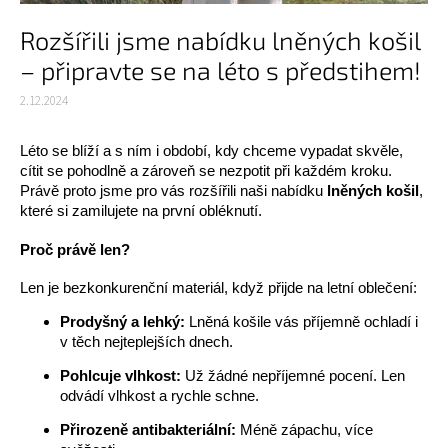
Rozšířili jsme nabídku lněných košil
– připravte se na léto s předstihem!
2.12.2024
Léto se blíží a s ním i období, kdy chceme vypadat skvěle,
cítit se pohodlně a zároveň se nezpotit při každém kroku.
Právě proto jsme pro vás rozšířili naši nabídku
lněných košil
,
které si zamilujete na první obléknutí.
Proč právě len?
Len je bezkonkurenční materiál, když přijde na letní oblečení:
Prodyšný a lehký:
Lněná košile vás příjemně ochladí i
v těch nejteplejších dnech.
Pohlcuje vlhkost:
Už žádné nepříjemné pocení. Len
odvádí vlhkost a rychle schne.
Přirozeně antibakteriální:
Méně zápachu, více