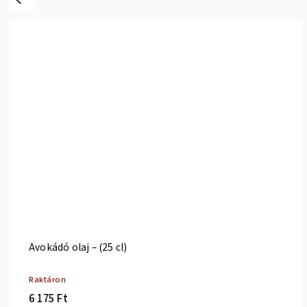
Avokádó olaj – (25 cl)
Raktáron
6 175 Ft