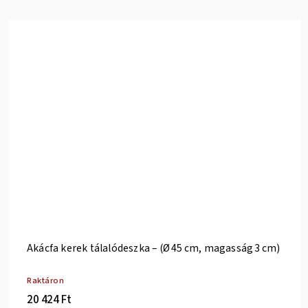
Akácfa kerek tálalódeszka – (Ø 45 cm, magasság 3 cm)
Raktáron
20 424 Ft