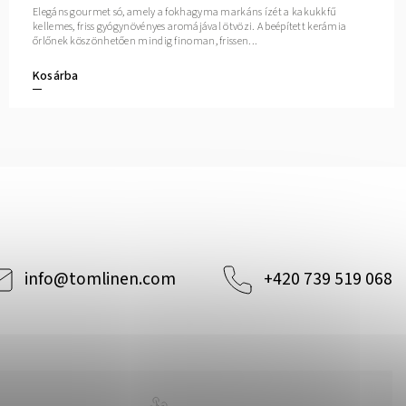
Elegáns gourmet só, amely a fokhagyma markáns ízét a kakukkfű
kellemes, friss gyógynövényes aromájával ötvözi. A beépített kerámia
őrlőnek köszönhetően mindig finoman, frissen...
Kosárba
info
@
tomlinen.com
+420 739 519 068