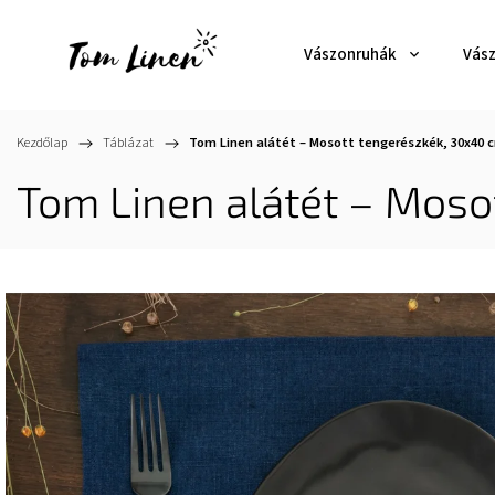
Vászonruhák
Vás
Kezdőlap
/
Táblázat
/
Tom Linen alátét – Mosott tengerészkék, 30x40 
Tom Linen alátét – Moso