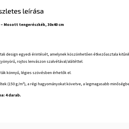
zletes leírása
 – Mosott tengerészkék, 30x40 cm
tali design egyedi érintését, amelynek köszönhetően étkezőasztala kitűni
yönyörű, rojtos lenvászon szalvétával/alátéttel.
ták könnyű, légies szövésben érhetők el.
ltek (150 g/m²), a régi hagyományokat követve, a legmagasabb minőségb
a: 4 darab.