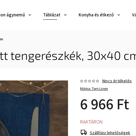
zon ágynemű
Táblázat
Konyha és étkező
V
cm
tt tengerészkék, 30x40 c
Nincs értékelés
Márka:
Tom Linen
6 966 Ft
RAKTÁRON
Szállítási lehetőségek