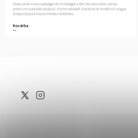
Fedezze fel a könnyedséget és minőséget a dán Nicolas Vahé márka
prémium avokádó olajával. Enyhe avokádó illatának és rendkívül magas
füstpontjának köszönhetően tökéletes...
Kosárba
@tom_linen
Instagram