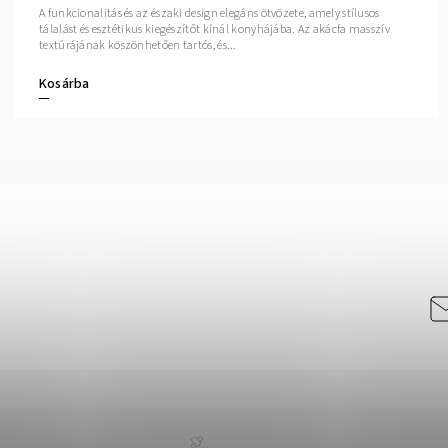
A funkcionalitás és az északi design elegáns ötvözete, amely stílusos
tálalást és esztétikus kiegészítőt kínál konyhájába. Az akácfa masszív
textúrájának köszönhetően tartós, és...
Kosárba