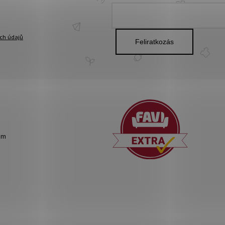
ch údajů
Feliratkozás
om