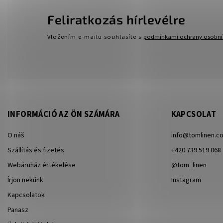
Feliratkozás hírlevélre
Vložením e-mailu souhlasíte s
podmínkami ochrany osobní
INFORMÁCIÓ AZ ÖN SZÁMÁRA
KAPCSOLAT
O náš
info
@
tomlinen.c
Szállítás és fizetés
+420 739 519 068
Webáruház értékelése
@tom_linen
Írjon nekünk
Instagram
Kapcsolatok
Panasz