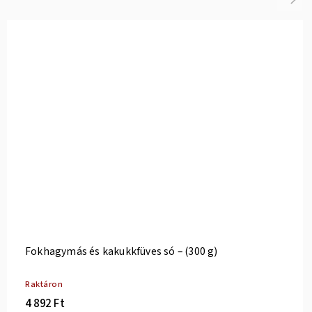
Fokhagymás és kakukkfüves só – (300 g)
Raktáron
4 892 Ft