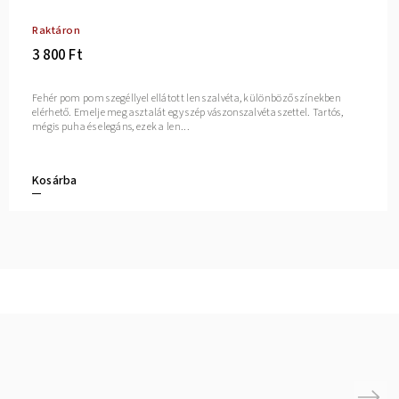
Raktáron
3 800 Ft
Fehér pom pom szegéllyel ellátott len szalvéta, különböző színekben
elérhető. Emelje meg asztalát egy szép vászonszalvéta szettel. Tartós,
mégis puha és elegáns, ezek a len...
Kosárba
Next