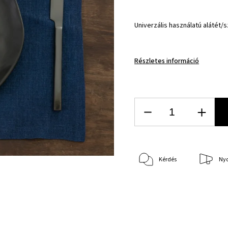
Univerzális használatú alátét/
Részletes információ
Kérdés
Ny