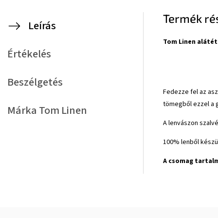
Termék rés
Leírás
Tom Linen alátét
Értékelés
Beszélgetés
Fedezze fel az asz
tömegből ezzel a g
Márka
Tom Linen
A lenvászon szalvé
100% lenből készü
A csomag tartalm