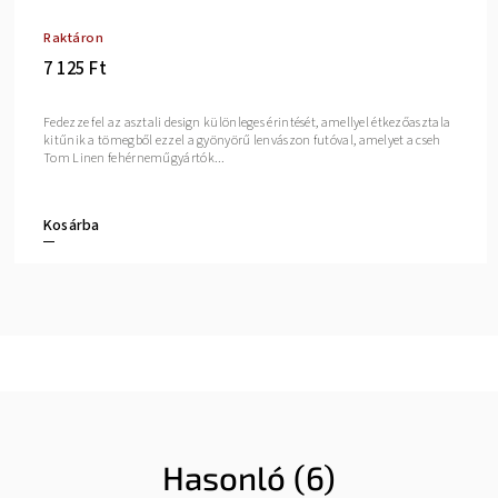
Raktáron
7 125 Ft
Fedezze fel az asztali design különleges érintését, amellyel étkezőasztala
kitűnik a tömegből ezzel a gyönyörű lenvászon futóval, amelyet a cseh
Tom Linen fehérneműgyártók...
Kosárba
Hasonló (6)