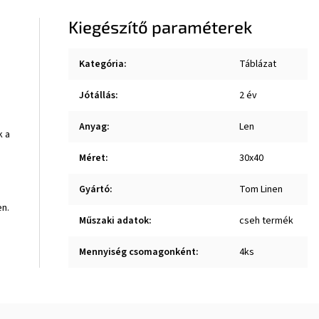
Kiegészítő paraméterek
Kategória
:
Táblázat
Jótállás
:
2 év
Anyag
:
Len
k a
Méret
:
30x40
Gyártó
:
Tom Linen
en.
Műszaki adatok
:
cseh termék
Mennyiség csomagonként
:
4ks