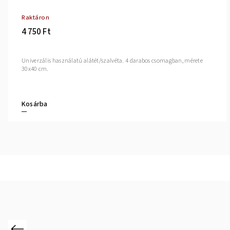
Raktáron
4 750 Ft
Univerzális használatú alátét/szalvéta. 4 darabos csomagban, mérete
30x40 cm.
Kosárba
Previous