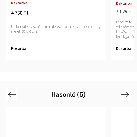
Raktáron
Raktáron
7 125 Ft
4 750 Ft
Fedezze fel az
Univerzális használatú alátét/szalvéta. 4 darabos csomag,
étkezőasztala
méret: 30x40 cm.
lenvászon fut
textilgyártók.
Kosárba
Kosárba
Hasonló (6)
Previous
Next