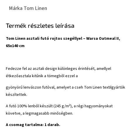
Márka
Tom Linen
Termék részletes leírása
Tom Linen asztali futó rojtos szegéllyel – Warsa Oatmeal II,
65x140 cm
Fedezze fel az asztali design különleges érintését, amellyel
étkezőasztala kitűnik a tömegből ezzel a
gyönyörű lenvászon futóval, amelyet a cseh Tom Linen textilgyártók
készítettek.
A futó 100% lenből készült (245 g/m²), a régi hagyományokat
követve, a legmagasabb minőségben.
A csomag tartalma: 1 darab.