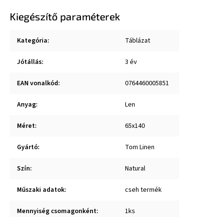
Kiegészítő paraméterek
Kategória
:
Táblázat
Jótállás
:
3 év
EAN vonalkód
:
0764460005851
Anyag
:
Len
Méret
:
65x140
Gyártó
:
Tom Linen
Szín
:
Natural
Műszaki adatok
:
cseh termék
Mennyiség csomagonként
:
1ks