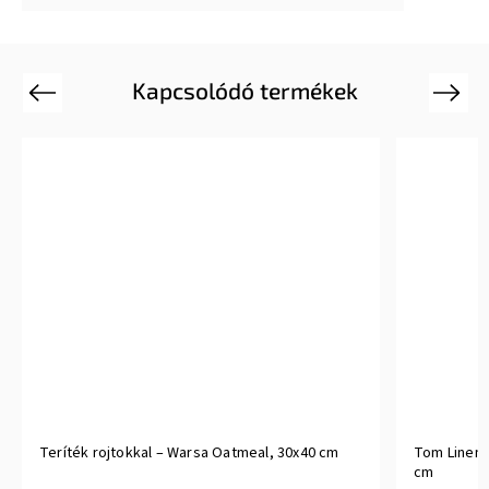
Kapcsolódó termékek
Previous
Next
Teríték rojtokkal – Warsa Oatmeal, 30x40 cm
Tom Linen 
cm