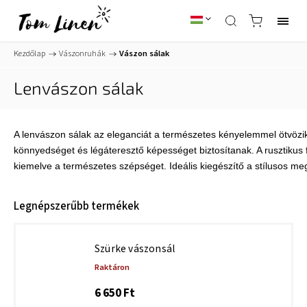
Kezdőlap
/
Vászonruhák
/
Vászon sálak
Lenvászon sálak
A lenvászon sálak az eleganciát a természetes kényelemmel ötvözik
könnyedséget és légáteresztő képességet biztosítanak. A rusztikus f
kiemelve a természetes szépséget. Ideális kiegészítő a stílusos me
Legnépszerűbb termékek
Szürke vászonsál
Raktáron
6 650 Ft