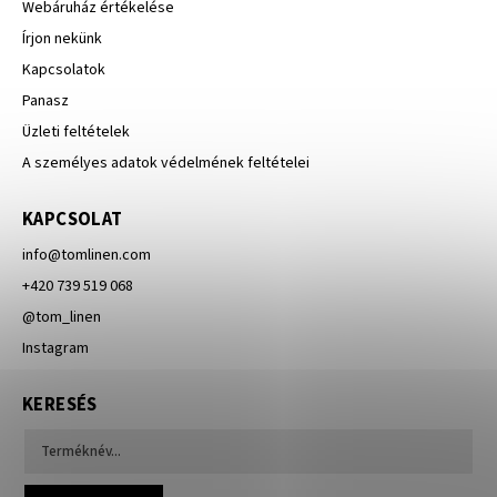
Webáruház értékelése
Írjon nekünk
Kapcsolatok
Panasz
Üzleti feltételek
A személyes adatok védelmének feltételei
KAPCSOLAT
info
@
tomlinen.com
+420 739 519 068
@tom_linen
Instagram
KERESÉS