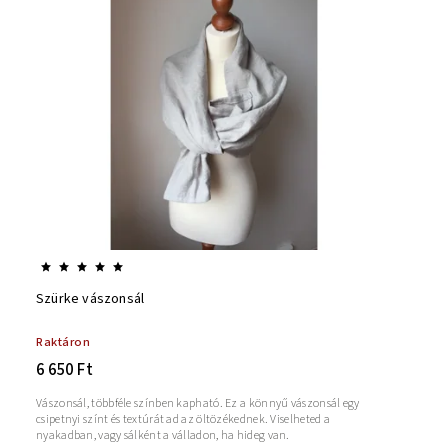
Szürke vászonsál
Raktáron
6 650 Ft
Vászonsál, többféle színben kapható. Ez a könnyű vászonsál egy
csipetnyi színt és textúrát ad az öltözékednek. Viselheted a
nyakadban, vagy sálként a válladon, ha hideg van.