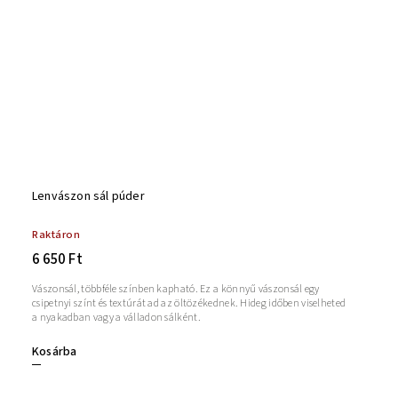
Lenvászon sál púder
Raktáron
6 650 Ft
Vászonsál, többféle színben kapható. Ez a könnyű vászonsál egy
csipetnyi színt és textúrát ad az öltözékednek. Hideg időben viselheted
a nyakadban vagy a válladon sálként.
Kosárba