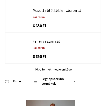
Mosott sötétkék lenvászon sál
Raktáron
6 650 Ft
Fehér vászon sál
Raktáron
6 650 Ft
Több termék megjelenítése
Legnépszerűbb
termékek
Legolcsóbb elöl
Legdrágább
ABC szerint