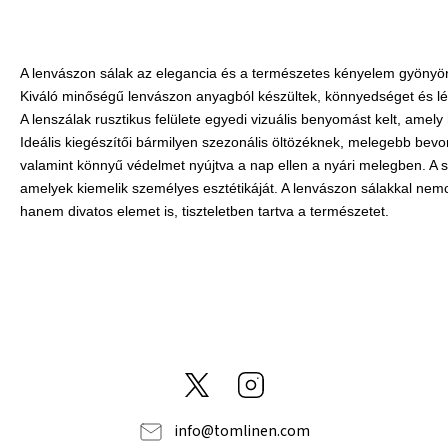
A lenvászon sálak az elegancia és a természetes kényelem gyönyörű
Kiváló minőségű lenvászon anyagból készültek, könnyedséget és lé
A lenszálak rusztikus felülete egyedi vizuális benyomást kelt, amel
Ideális kiegészítői bármilyen szezonális öltözéknek, melegebb bevo
valamint könnyű védelmet nyújtva a nap ellen a nyári melegben. A sz
amelyek kiemelik személyes esztétikáját. A lenvászon sálakkal nemcs
hanem divatos elemet is, tiszteletben tartva a természetet.
@tom_linen
Instagram
info
@
tomlinen.com