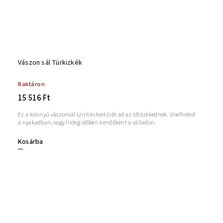
Vászon sál Türkizkék
Raktáron
15 516 Ft
Ez a könnyű vászonsál színt és textúrát ad az öltözékednek. Viselheted
a nyakadban, vagy hideg időben kendőként a válladon.
Kosárba