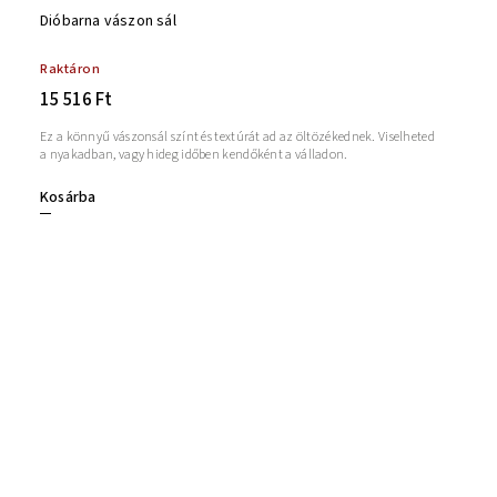
Dióbarna vászon sál
Raktáron
15 516 Ft
Ez a könnyű vászonsál színt és textúrát ad az öltözékednek. Viselheted
a nyakadban, vagy hideg időben kendőként a válladon.
Kosárba