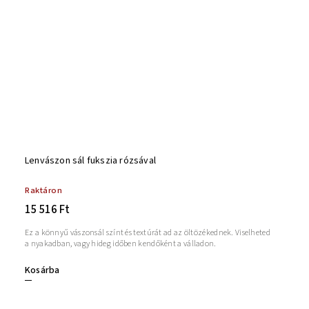
Lenvászon sál fukszia rózsával
Raktáron
15 516 Ft
Ez a könnyű vászonsál színt és textúrát ad az öltözékednek. Viselheted
a nyakadban, vagy hideg időben kendőként a válladon.
Kosárba