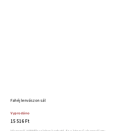
Fahéj lenvászon sál
Vyprodáno
15 516 Ft