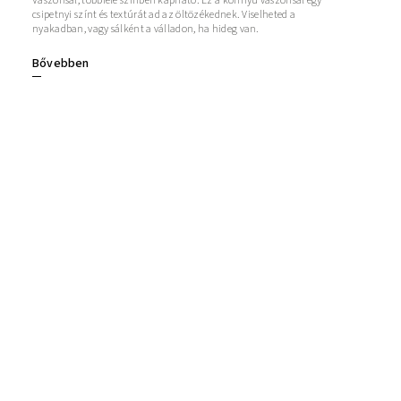
Vászonsál, többféle színben kapható. Ez a könnyű vászonsál egy
csipetnyi színt és textúrát ad az öltözékednek. Viselheted a
nyakadban, vagy sálként a válladon, ha hideg van.
Bővebben