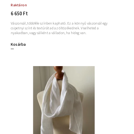
Raktáron
6 650 Ft
Vászonsál, többféle színben kapható. Ez a könnyű vászonsál egy
csipetnyi színt és textúrát ad az öltözékednek. Viselheted a
nyakadban, vagy sálként a válladon, ha hideg van.
Kosárba