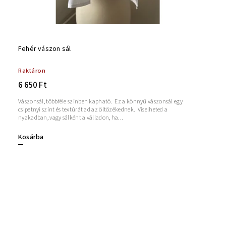
Fehér vászon sál
Raktáron
6 650 Ft
Vászonsál, többféle színben kapható. Ez a könnyű vászonsál egy
csipetnyi színt és textúrát ad az öltözékednek. Viselheted a
nyakadban, vagy sálként a válladon, ha...
Kosárba