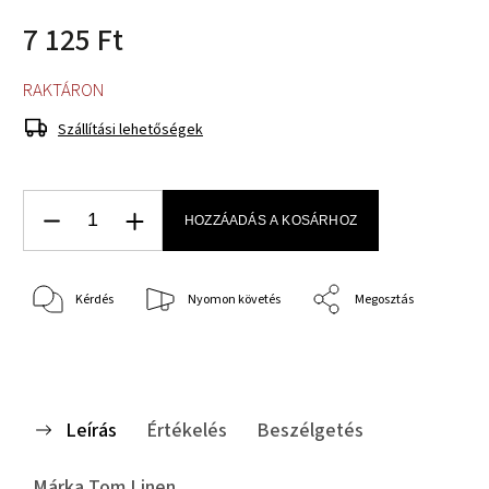
7 125 Ft
RAKTÁRON
Szállítási lehetőségek
HOZZÁADÁS A KOSÁRHOZ
Kérdés
Nyomon követés
Megosztás
Leírás
Értékelés
Beszélgetés
Márka
Tom Linen