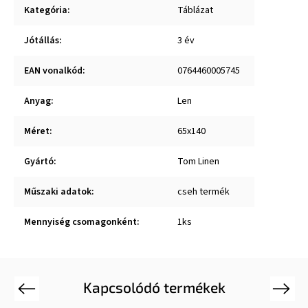
Kategória
:
Táblázat
Jótállás
:
3 év
EAN vonalkód
:
0764460005745
Anyag
:
Len
Méret
:
65x140
Gyártó
:
Tom Linen
Műszaki adatok
:
cseh termék
Mennyiség csomagonként
:
1ks
Kapcsolódó termékek
Previous
Next