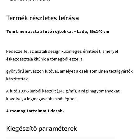
Termék részletes leírása
Tom Linen asztali futó rojtokkal – Lada, 65x140 cm
Fedezze fel az asztali design különleges érintését, amellyel
étkezőasztala kitűnik a tömegből ezzel a
gyönyörű lenvászon futóval, amelyet a cseh Tom Linen textilgyártók
készítettek.
A futó 100% lenből készült (245 g/m²), a régi hagyományokat
követve, a legmagasabb minőségben.
A csomag tartalma: 1 darab.
Kiegészítő paraméterek