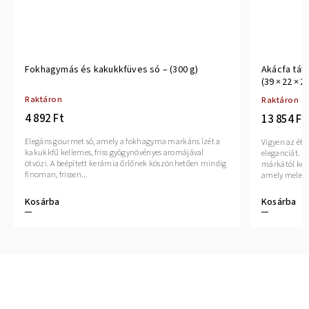
Fokhagymás és kakukkfüves só – (300 g)
Akácfa tál
(39 × 22 × 2
Raktáron
Raktáron
4 892 Ft
13 854 Ft
Elegáns gourmet só, amely a fokhagyma markáns ízét a
Vigyen az étk
kakukkfű kellemes, friss gyógynövényes aromájával
eleganciát. A
ötvözi. A beépített kerámia őrlőnek köszönhetően mindig
márkától kéz
finoman, frissen...
amely meleg.
Kosárba
Kosárba