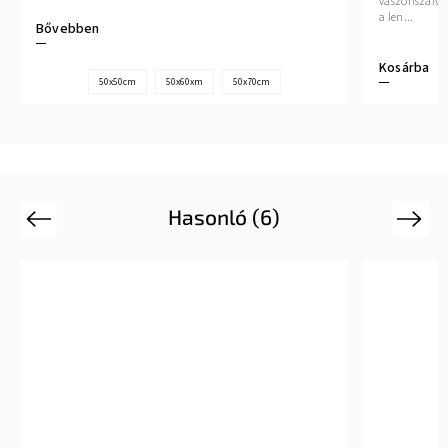
vászonszalvét
a len...
Bővebben
Kosárba
50x50cm
50x60xm
50x70cm
Hasonló (6)
Previous
Next