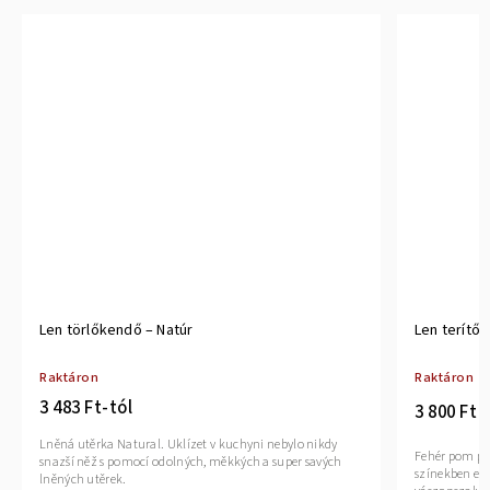
Len törlőkendő – Natúr
Len terítő
Raktáron
Raktáron
3 483 Ft-tól
3 800 Ft
Lněná utěrka Natural. Uklízet v kuchyni nebylo nikdy
Fehér pom pom
snazší něž s pomocí odolných, měkkých a super savých
színekben elé
lněných utěrek.