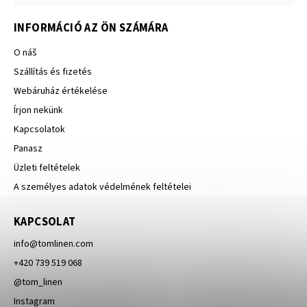
INFORMÁCIÓ AZ ÖN SZÁMÁRA
O náš
Szállítás és fizetés
Webáruház értékelése
Írjon nekünk
Kapcsolatok
Panasz
Üzleti feltételek
A személyes adatok védelmének feltételei
KAPCSOLAT
info
@
tomlinen.com
+420 739 519 068
@tom_linen
Instagram