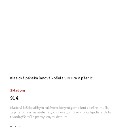
Klasická pánska ľanová košeľa SINTRA v pšenici
Skladom
91 €
Klasická košeľa s dlhým rukávom, bielymi gombíkmi z riečnej mušle,
zapínaním na manžete na gombíky a gombíky v rohoch goliera. Je to
trvanlivý šatník s premyslenými detailmi.