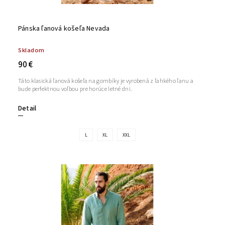
Pánska ľanová košeľa Nevada
Skladom
90 €
Táto klasická ľanová košeľa na gombíky je vyrobená z ľahkého ľanu a
bude perfektnou voľbou pre horúce letné dni.
Detail
L
XL
XXL