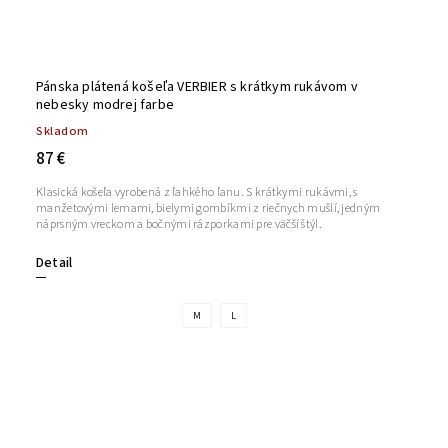
Pánska plátená košeľa VERBIER s krátkym rukávom v
nebesky modrej farbe
Skladom
87 €
Klasická košeľa vyrobená z ľahkého ľanu. S krátkymi rukávmi, s
manžetovými lemami, bielymi gombíkmi z riečnych mušlí, jedným
náprsným vreckom a bočnými rázporkami pre väčší štýl.
Detail
M
L