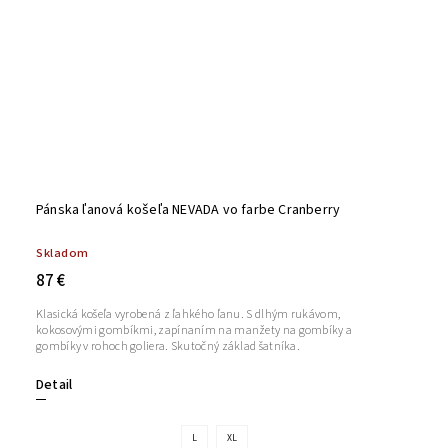
Pánska ľanová košeľa NEVADA vo farbe Cranberry
Skladom
87 €
Klasická košeľa vyrobená z ľahkého ľanu. S dlhým rukávom,
kokosovými gombíkmi, zapínaním na manžety na gombíky a
gombíky v rohoch goliera. Skutočný základ šatníka.
Detail
L
XL