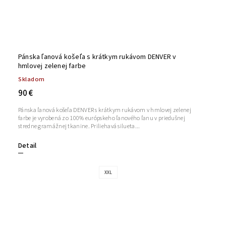
Pánska ľanová košeľa s krátkym rukávom DENVER v
hmlovej zelenej farbe
Skladom
90 €
Pánska ľanová košeľa DENVER s krátkym rukávom v hmlovej zelenej
farbe je vyrobená zo 100% európskeho ľanového ľanu v priedušnej
stredne gramážnej tkanine. Priliehavá silueta...
Detail
XXL