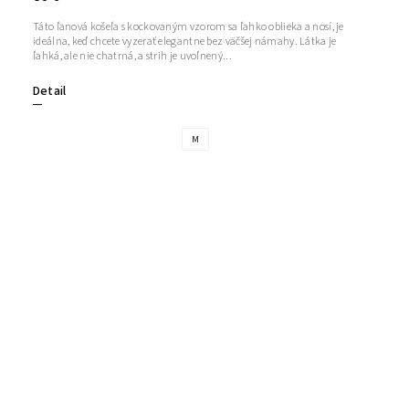
Táto ľanová košeľa s kockovaným vzorom sa ľahko oblieka a nosí, je
ideálna, keď chcete vyzerať elegantne bez väčšej námahy. Látka je
ľahká, ale nie chatrná, a strih je uvoľnený...
Detail
M