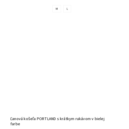
M
L
Ľanová košeľa PORTLAND s krátkym rukávom v bielej
farbe