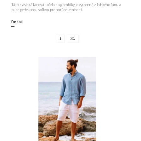
Táto klasická ľanová košeľa na gombíky je vyrobená z ľahkého ľanu a
bude perfektnou voľbou pre horúce letné dni.
Detail
S
XXL