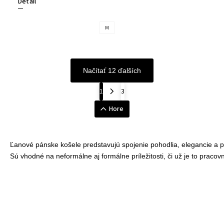
Detail
M
Načítať 12 ďalších
1
3
Hore
Ľanové pánske košele predstavujú spojenie pohodlia, elegancie a pr
Sú vhodné na neformálne aj formálne príležitosti, či už je to prac