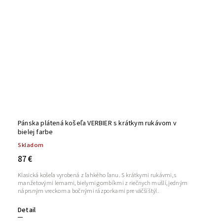
Pánska plátená košeľa VERBIER s krátkym rukávom v
bielej farbe
Skladom
87 €
Klasická košeľa vyrobená z ľahkého ľanu. S krátkymi rukávmi, s
manžetovými lemami, bielymi gombíkmi z riečnych mušlí, jedným
náprsným vreckom a bočnými rázporkami pre väčší štýl.
Detail