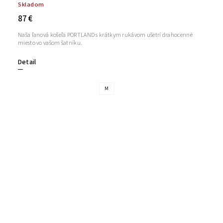
Skladom
87 €
Naša ľanová košeľa PORTLAND s krátkym rukávom ušetrí drahocenné
miesto vo vašom šatníku.
Detail
M