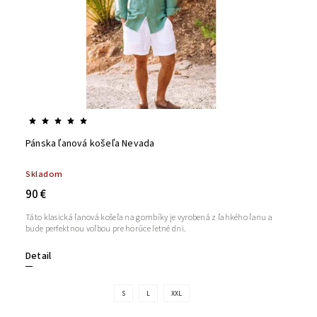
Pánska ľanová košeľa Nevada
Skladom
90 €
Táto klasická ľanová košeľa na gombíky je vyrobená z ľahkého ľanu a
bude perfektnou voľbou pre horúce letné dni.
Detail
S
L
XXL