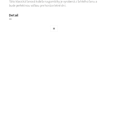
Táto klasická ľanová košeľa na gombíky je vyrobená z ľahkého ľanu a
bude perfektnou voľbou pre horúce letné dni.
Detail
M