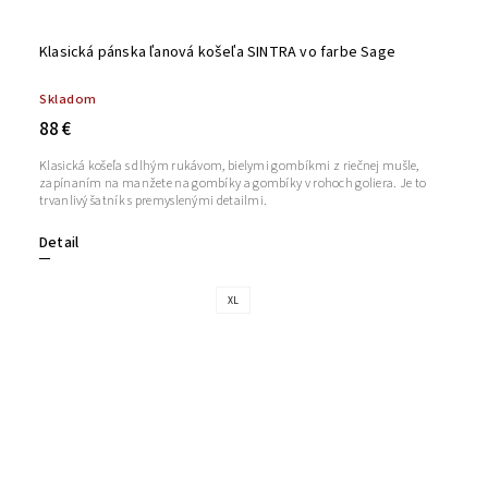
Klasická pánska ľanová košeľa SINTRA vo farbe Sage
Skladom
88 €
Klasická košeľa s dlhým rukávom, bielymi gombíkmi z riečnej mušle,
zapínaním na manžete na gombíky a gombíky v rohoch goliera. Je to
trvanlivý šatník s premyslenými detailmi.
Detail
XL