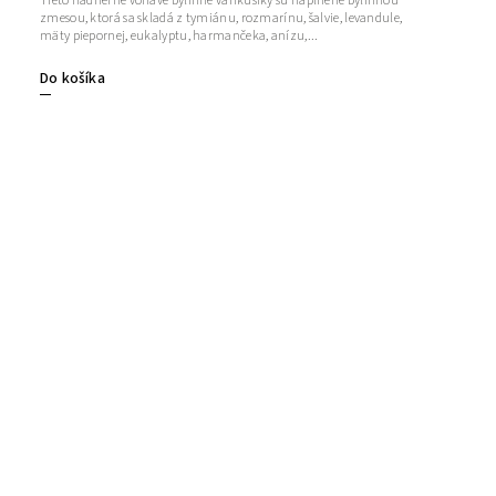
Tieto nádherne voňavé bylinné vankúšiky sú naplnené bylinnou
zmesou, ktorá sa skladá z tymiánu, rozmarínu, šalvie, levandule,
mäty piepornej, eukalyptu, harmančeka, anízu,...
Do košíka