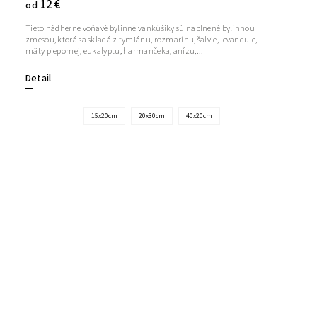
12 €
od
Tieto nádherne voňavé bylinné vankúšiky sú naplnené bylinnou
zmesou, ktorá sa skladá z tymiánu, rozmarínu, šalvie, levandule,
mäty piepornej, eukalyptu, harmančeka, anízu,...
Detail
15x20cm
20x30cm
40x20cm