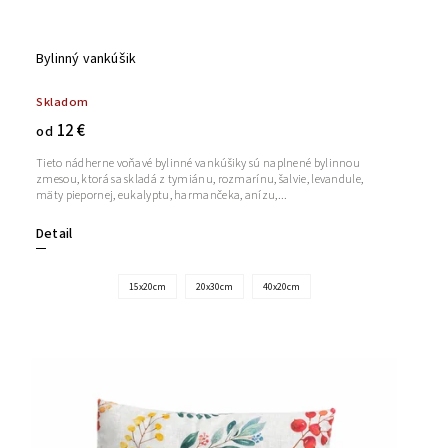
Bylinný vankúšik
Skladom
12 €
od
Tieto nádherne voňavé bylinné vankúšiky sú naplnené bylinnou
zmesou, ktorá sa skladá z tymiánu, rozmarínu, šalvie, levandule,
mäty piepornej, eukalyptu, harmančeka, anízu,...
Detail
15x20cm
20x30cm
40x20cm