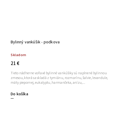
Bylinný vankúšik - podkova
Skladom
21 €
Tieto nádherne voňavé bylinné vankúšiky sú naplnené bylinnou
zmesou, ktorá sa skladá z tymiánu, rozmarínu, šalvie, levandule,
mäty piepornej, eukalyptu, harmančeka, anízu,...
Do košíka