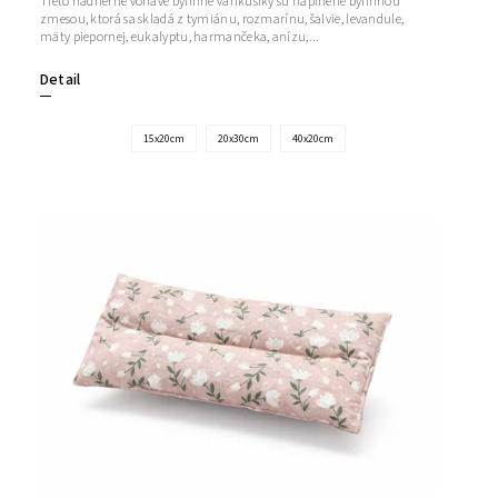
Tieto nádherne voňavé bylinné vankúšiky sú naplnené bylinnou
zmesou, ktorá sa skladá z tymiánu, rozmarínu, šalvie, levandule,
mäty piepornej, eukalyptu, harmančeka, anízu,...
Detail
15x20cm
20x30cm
40x20cm