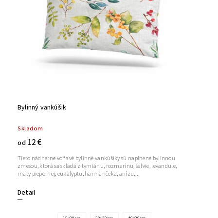
Bylinný vankúšik
Skladom
12 €
od
Tieto nádherne voňavé bylinné vankúšiky sú naplnené bylinnou
zmesou, ktorá sa skladá z tymiánu, rozmarínu, šalvie, levandule,
mäty piepornej, eukalyptu, harmančeka, anízu,...
Detail