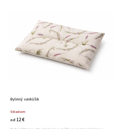
Najpredávanejšie
Abecedne
Bylinný vankúšik
Skladom
12 €
od