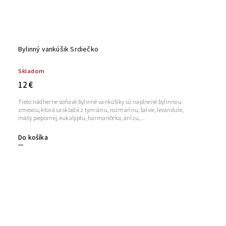
Bylinný vankúšik Srdiečko
Skladom
12 €
Tieto nádherne voňavé bylinné vankúšiky sú naplnené bylinnou
zmesou, ktorá sa skladá z tymiánu, rozmarínu, šalvie, levandule,
mäty piepornej, eukalyptu, harmančeka, anízu,...
Do košíka