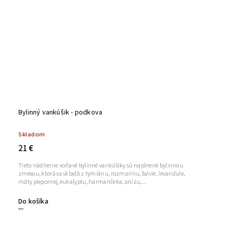
Bylinný vankúšik - podkova
Skladom
21 €
Tieto nádherne voňavé bylinné vankúšiky sú naplnené bylinnou
zmesou, ktorá sa skladá z tymiánu, rozmarínu, šalvie, levandule,
mäty piepornej, eukalyptu, harmančeka, anízu,...
Do košíka