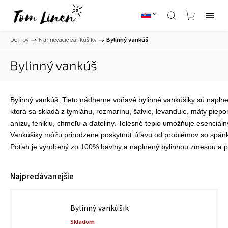
Domov
/
Nahrievacie vankúšiky
/
Bylinný vankúš
Bylinný vankúš
Bylinný vankúš. Tieto nádherne voňavé bylinné vankúšiky sú napln
ktorá sa skladá z tymiánu, rozmarínu, šalvie, levandule, mäty piepo
anízu, feniklu, chmeľu a ďateliny. Telesné teplo umožňuje esenciáln
Vankúšiky môžu prirodzene poskytnúť úľavu od problémov so spánko
Poťah je vyrobený zo 100% bavlny a naplnený bylinnou zmesou a 
Najpredávanejšie
Bylinný vankúšik
Skladom