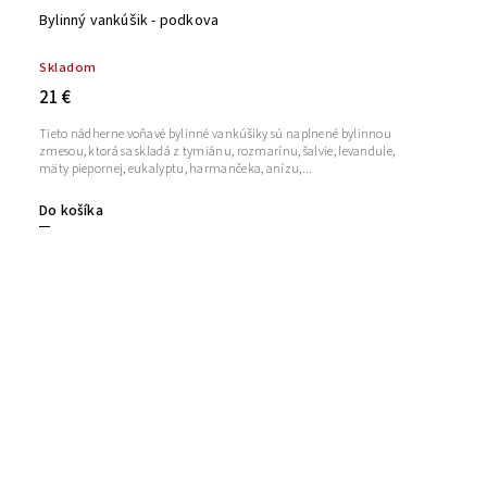
Bylinný vankúšik - podkova
Skladom
21 €
Tieto nádherne voňavé bylinné vankúšiky sú naplnené bylinnou
zmesou, ktorá sa skladá z tymiánu, rozmarínu, šalvie, levandule,
mäty piepornej, eukalyptu, harmančeka, anízu,...
Do košíka