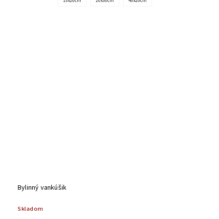
15x20cm
20x30cm
40x20cm
Bylinný vankúšik
Skladom