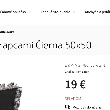
Ľanové obliečky
Ľanové stolovanie
Kuchyňa a jedá
erna 50x50
trapcami Čierna 50x50
Neohodnotené
Značka:
Tom Linen
19 €
SKLADOM
Možnosti doručenia