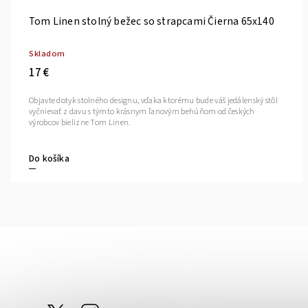
Tom Linen stolný bežec so strapcami Čierna 65x140
Skladom
17 €
Objavte dotyk stolného designu, vďaka ktorému bude váš jedálenský stôl
vyčnievať z davu s týmto krásnym ľanovým behúňom od českých
výrobcov bielizne Tom Linen.
Do košíka