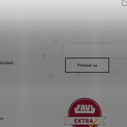
ch údajů
Prihlásiť sa
om