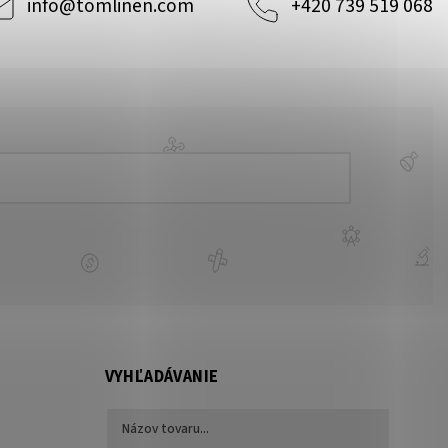
info
@
tomlinen.com
+420 739 519 068
VYHĽADÁVANIE