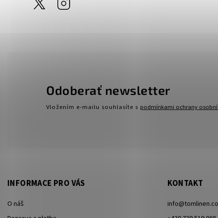
@tom_linen
Instagram
Odoberať newsletter
Vložením e-mailu souhlasíte s
podmínkami ochrany osobní
INFORMACE PRO VÁS
KONTAKT
O náš
info
@
tomlinen.c