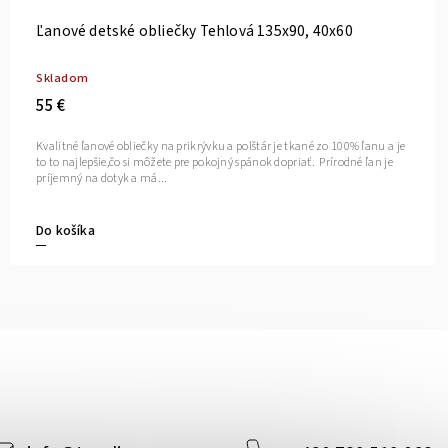
Ľanové detské obliečky Tehlová 135x90, 40x60
Skladom
55 €
Kvalitné ľanové obliečky na prikrývku a polštár je tkané zo 100% ľanu a je
to to najlepšie,čo si môžete pre pokojný spánok dopriať. Prírodné ľan je
príjemný na dotyk a má...
Do košíka