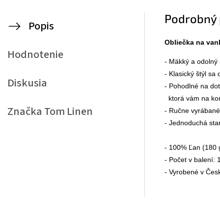
Podrobný 
Popis
Obliečka na van
Hodnotenie
- Mäkký a odolný m
- Klasický štýl sa
Diskusia
- Pohodlné na dot
  ktorá vám na ko
Značka
Tom Linen
- Ručne vyrábané 
- Jednoduchá star
- 100% Ľan (180 
- Počet v balení: 1
- Vyrobené v Česk