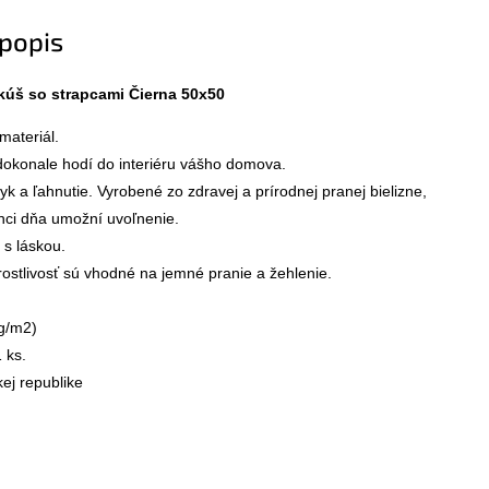
popis
kúš so strapcami Čierna 50x50
ateriál.

 dokonale hodí do interiéru vášho domova.

yk a ľahnutie. Vyrobené zo zdravej a prírodnej pranej bielizne,
nci dňa umožní uvoľnenie.

s láskou.

ostlivosť sú vhodné na jemné pranie a žehlenie.

g/m2)

 ks.

ej republike