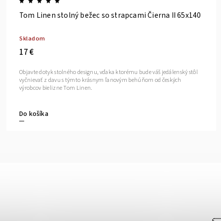
Tom Linen stolný bežec so strapcami Čierna II 65x140
Skladom
17 €
Objavte dotyk stolného designu, vďaka ktorému bude váš jedálenský stôl
vyčnievať z davu s týmto krásnym ľanovým behúňom od českých
výrobcov bielizne Tom Linen.
Do košíka