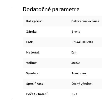
Dodatočné parametre
Kategória
:
Dekoračné vankúše
Záruka
:
2 roky
EAN
:
0764460005943
Materiál
:
Ľan
Veľkosť
:
50x50
Výrobca
:
Tom Linen
Specifikace
:
český výrobek
Počet v balení
:
1 ks