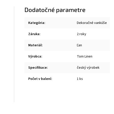
Dodatočné parametre
Kategória
:
Dekoračné vankúše
Záruka
:
2 roky
Materiál
:
Ľan
Výrobca
:
Tom Linen
Specifikace
:
český výrobek
Počet v balení
:
1 ks