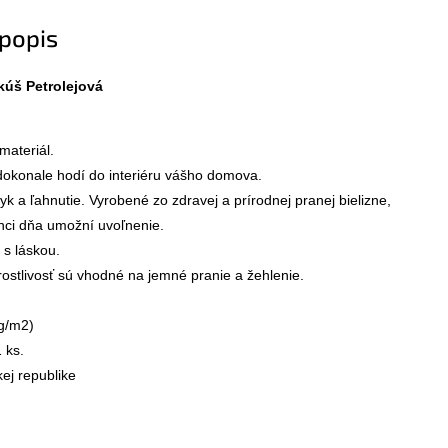
popis
kúš Petrolejová
ateriál.

 dokonale hodí do interiéru vášho domova.

yk a ľahnutie. Vyrobené zo zdravej a prírodnej pranej bielizne,
nci dňa umožní uvoľnenie.

s láskou.

ostlivosť sú vhodné na jemné pranie a žehlenie.

g/m2)

 ks.

ej republike