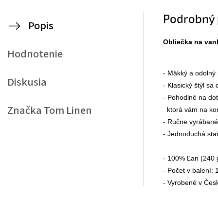
Podrobný 
Popis
Obliečka na van
Hodnotenie
- Mäkký a odolný m
Diskusia
- Klasický štýl sa
- Pohodlné na dot
Značka
Tom Linen
  ktorá vám na ko
- Ručne vyrábané 
- Jednoduchá star
- 100% Ľan (240 
- Počet v balení: 1
- Vyrobené v Česk