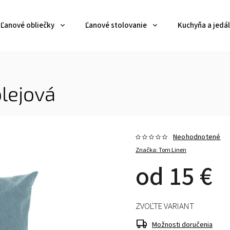
Ľanové obliečky
Ľanové stolovanie
Kuchyňa a jedá
lejová
Neohodnotené
Značka:
Tom Linen
od
15 €
ZVOĽTE VARIANT
Možnosti doručenia