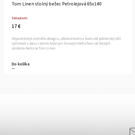
Tom Linen stolný bežec Petrolejová 65x140
Skladom
17 €
Objavte dotyk stolného designu, vďaka ktorému bude váš jedálenský stôl
vyčnievať z davu s týmto krásnym ľanovým behúňom od českých
výrobcov bielizne Tom Linen.
Do košíka