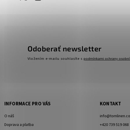
Odoberať newsletter
Vložením e-mailu souhlasíte s
podmínkami ochrany osobní
INFORMACE PRO VÁS
KONTAKT
O náš
info
@
tomlinen.c
Doprava a platba
+420 739 519 068