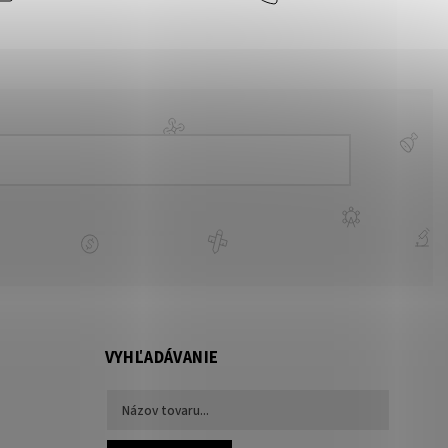
VYHĽADÁVANIE