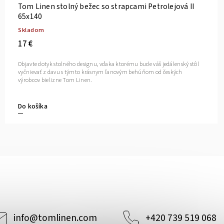
Tom Linen stolný bežec so strapcami Petrolejová II
65x140
Skladom
17 €
Objavte dotyk stolného designu, vďaka ktorému bude váš jedálenský stôl
vyčnievať z davu s týmto krásnym ľanovým behúňom od českých
výrobcov bielizne Tom Linen.
Do košíka
info
@
tomlinen.com
+420 739 519 068