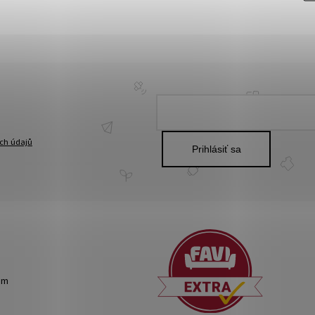
ch údajů
Prihlásiť sa
om