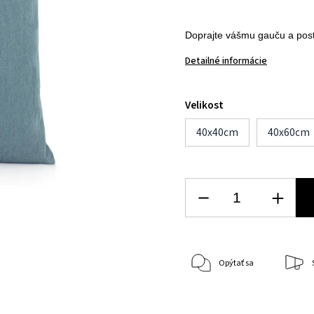
Doprajte vášmu gauču a post
Detailné informácie
Velikost
40x40cm
40x60cm
Opýtať sa