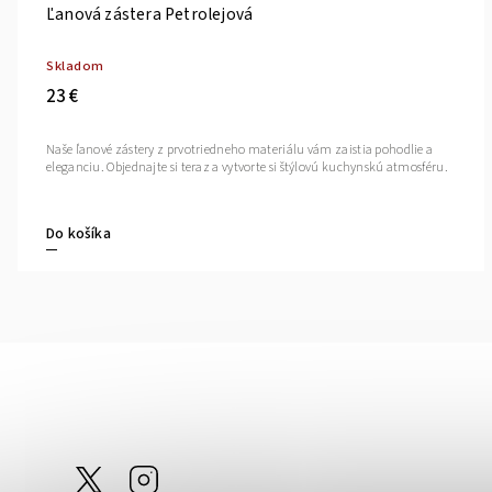
Ľanová zástera Petrolejová
Skladom
23 €
Naše ľanové zástery z prvotriedneho materiálu vám zaistia pohodlie a
eleganciu. Objednajte si teraz a vytvorte si štýlovú kuchynskú atmosféru.
Do košíka
@tom_linen
Instagram