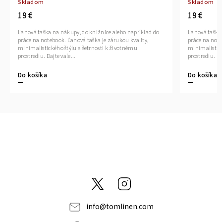
Skladom
Skladom
19 €
19 €
Ľanová taška na nákupy, do knižnice alebo napríklad do
Ľanová taška 
práce na notebook. Ľanová taška je zárukou kvality,
práce na note
minimalistického štýlu a šetrnosti k životnému
minimalistick
prostrediu. Dajte vale...
prostrediu. Da
Do košíka
Do košíka
@tom_linen
Instagram
info
@
tomlinen.com