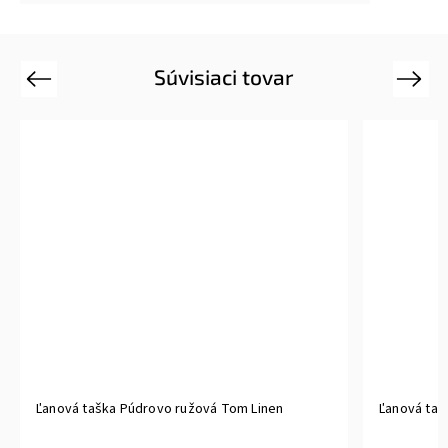
Súvisiaci tovar
Previous
Next
Ľanová taška Púdrovo ružová Tom Linen
Ľanová taš