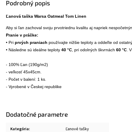
Podrobný popis
Ľanová taška Warsa Oatmeal Tom Linen
Pranie v práčke:
• Pri 
prvých praniach
 používajte nižšie teploty a oddeľte od ostatný
• Následne sú ideálne teploty
 40 °C
, pri odolných škvrnách 
60 °C
. 
- 100% Ľan (190g/m2)

- veľkosť 45x45cm.

- Počet v balení: 1 ks.

- Vyrobené v Českej republike
Dodatočné parametre
Kategória
:
Ľanové tašky