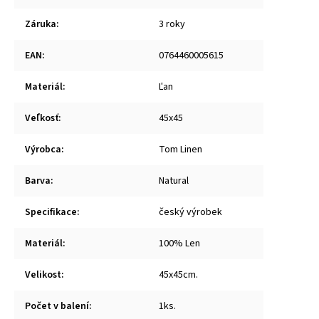
Záruka
:
3 roky
EAN
:
0764460005615
Materiál
:
Ľan
Veľkosť
:
45x45
Výrobca
:
Tom Linen
Barva
:
Natural
Specifikace
:
český výrobek
Materiál
:
100% Len
Velikost
:
45x45cm.
Počet v balení
:
1ks.