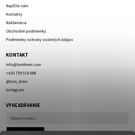
Napíšte nám
Kontakty
Reklamácia
Obchodné podmienky
Podmienky ochrany osobných údajov
KONTAKT
info
@
tomlinen.com
+420 739 519 068
@tom_linen
Instagram
VYHĽADÁVANIE
Hľadať