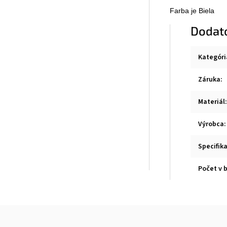
Farba je Biela
Dodat
Kategóri
Záruka
:
Materiál
:
Výrobca
:
Specifik
Počet v 