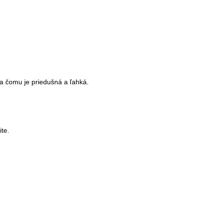
a čomu je priedušná a ľahká.

e. 
