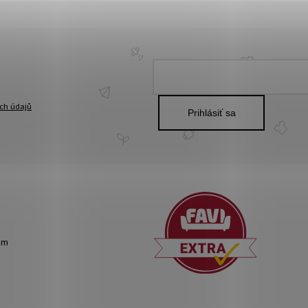
ch údajů
Prihlásiť sa
om