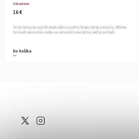
Skladom
16 €
Tento ľahký ľanový šál dodá vášmu outfitu štipku farby a textúry. Môžete
ho nosiť okolo krku alebo na ramenách ako šatka, keď sa ochladí.
Do košíka
@tom_linen
Instagram