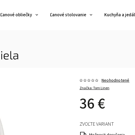
Ľanové obliečky
Ľanové stolovanie
Kuchyňa a jedá
iela
Neohodnotené
Značka:
Tom Linen
36 €
ZVOĽTE VARIANT