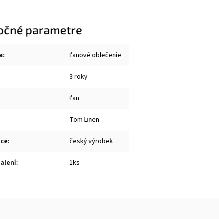
očné parametre
a
:
Ľanové oblečenie
3 roky
Ľan
Tom Linen
ace
:
český výrobek
balení
:
1ks