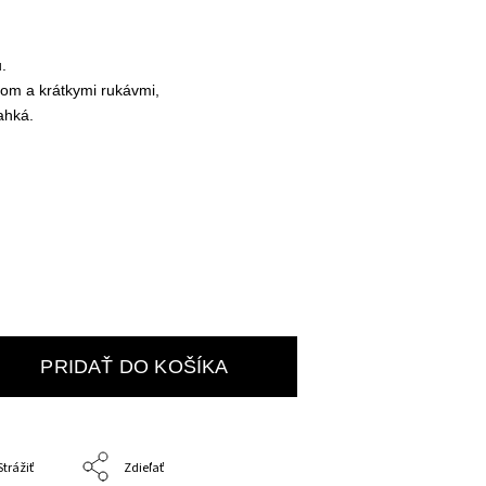
. 
om a krátkymi rukávmi, 
ahká.
PRIDAŤ DO KOŠÍKA
Strážiť
Zdieľať