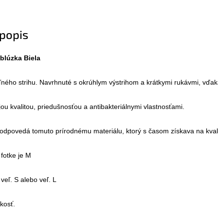
popis
blúzka Biela
ného strihu. Navrhnuté s okrúhlym výstrihom a krátkymi rukávmi, vďak
ou kvalitou, priedušnosťou a antibakteriálnymi vlastnosťami.

zodpovedá tomuto prírodnému materiálu, ktorý s časom získava na kvalit
fotke je M

eľ. S alebo veľ. L

kosť. 
