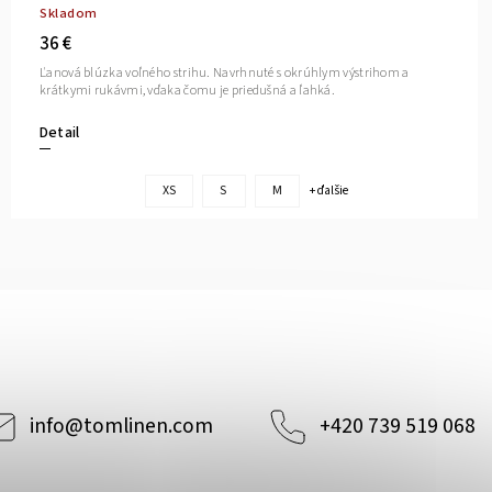
Skladom
36 €
Ľanová blúzka voľného strihu. Navrhnuté s okrúhlym výstrihom a
krátkymi rukávmi, vďaka čomu je priedušná a ľahká.
Detail
XS
S
M
+ ďalšie
info
@
tomlinen.com
+420 739 519 068