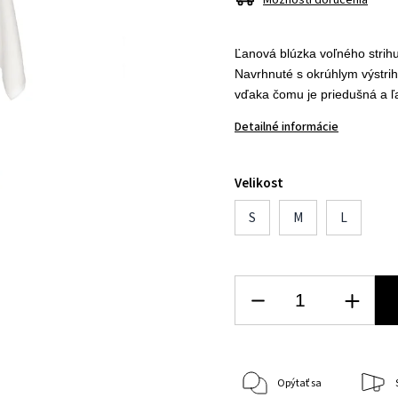
Možnosti doručenia
Ľanová blúzka voľného strihu
Navrhnuté s okrúhlym výstrih
vďaka čomu je priedušná a ľ
Detailné informácie
Velikost
S
M
L
Opýtať sa