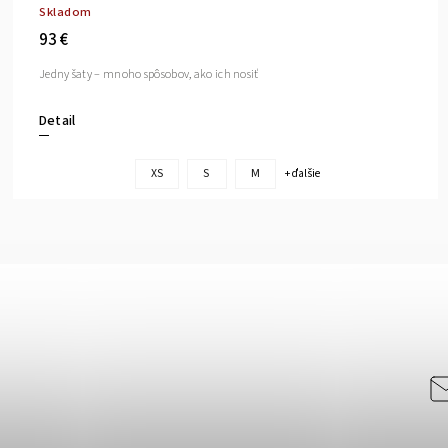
Skladom
93 €
Jedny šaty – mnoho spôsobov, ako ich nosiť
Detail
XS
S
M
+ ďalšie