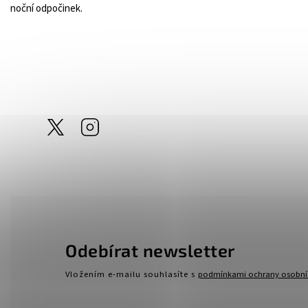
noční odpočinek.
@tom_linen
Instagram
Odebírat newsletter
Vložením e-mailu souhlasíte s
podmínkami ochrany osobní