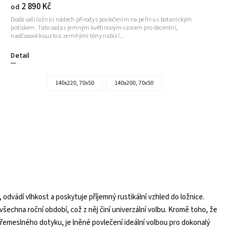
2 890 Kč
od
Dodá vaší ložnici nádech přírody s povlečením na peřinu s botanickým
potiskem. Tato sada s jemným květinovým vzorem pro decentní,
nadčasové kouzlo a zemitými tóny nabízí...
Detail
140x220, 70x50
140x200, 70x50
dvádí vlhkost a poskytuje příjemný rustikální vzhled do ložnice.
všechna roční období, což z něj činí univerzální volbu. Kromě toho, že
ho řemeslného dotyku, je lněné povlečení ideální volbou pro dokonalý