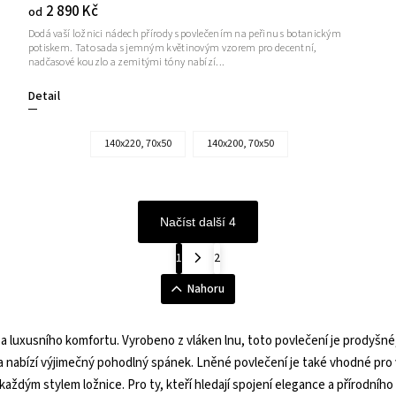
2 890 Kč
od
Dodá vaší ložnici nádech přírody s povlečením na peřinu s botanickým
potiskem. Tato sada s jemným květinovým vzorem pro decentní,
nadčasové kouzlo a zemitými tóny nabízí...
Detail
140x220, 70x50
140x200, 70x50
Načíst další 4
1
2
Nahoru
luxusního komfortu. Vyrobeno z vláken lnu, toto povlečení je prodyšné, o
tu a nabízí výjimečný pohodlný spánek. Lněné povlečení je také vhodné pro 
s každým stylem ložnice. Pro ty, kteří hledají spojení elegance a přírodní