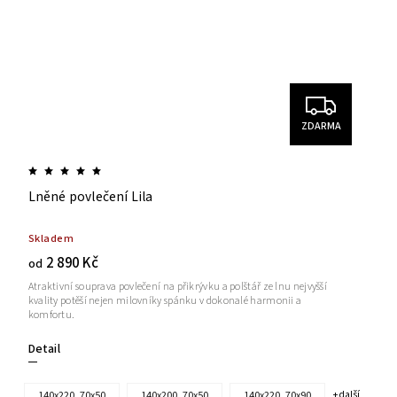
ZDARMA
Lněné povlečení Lila
Skladem
2 890 Kč
od
Atraktivní souprava povlečení na přikrývku a polštář ze lnu nejvyšší
kvality potěší nejen milovníky spánku v dokonalé harmonii a
komfortu.
Detail
140x220, 70x50
140x200, 70x50
140x220, 70x90
+ další