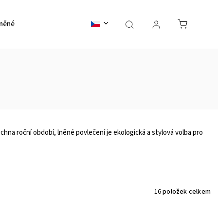
něné přehozy
Prostěradla
Dekorační polštáře
Lně
echna roční období, lněné povlečení je ekologická a stylová volba pro
16
položek celkem