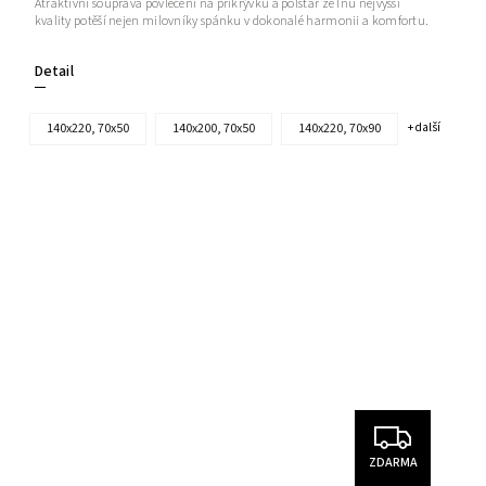
Atraktivní souprava povlečení na přikrývku a polštář ze lnu nejvyšší
kvality potěší nejen milovníky spánku v dokonalé harmonii a komfortu.
Detail
140x220, 70x50
140x200, 70x50
140x220, 70x90
+ další
ZDARMA