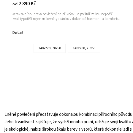
2 890 Kč
od
Atraktivní souprava povlečení na přikrývku a polštář ze lnu nejvyšší
kvality potěší nejen milovníky spánku v dokonalé harmonii a komfortu.
Detail
140x220, 70x50
140x200, 70x50
Lněné povlečení představuje dokonalou kombinaci přírodního původu a 
Jeho trvanlivost zajišťuje, že vydrží mnoho praní, udržuje svoji kvali
je ekologické, nabízí širokou škálu barev a vzorů, které dokonale ladí 