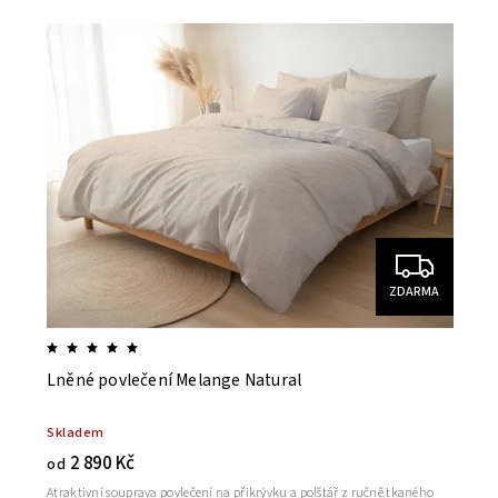
Nejdražší
Abecedně
ZDARMA
Lněné povlečení Melange Natural
Skladem
2 890 Kč
od
Atraktivní souprava povlečení na přikrývku a polštář z ručně tkaného