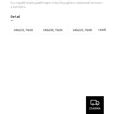
lnu nejvyšší kvality potěší nejen milovníky spánku v dokonalé harmonii
a komfortu.
Detail
140x220, 70x50
140x200, 70x50
140x220, 70x90
+ další
ZDARMA