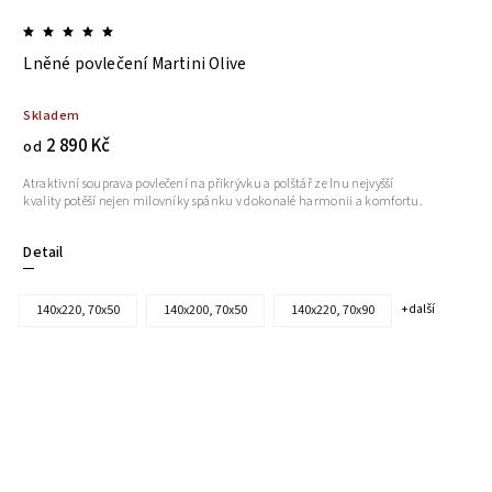
Lněné povlečení Martini Olive
Skladem
2 890 Kč
od
Atraktivní souprava povlečení na přikrývku a polštář ze lnu nejvyšší
kvality potěší nejen milovníky spánku v dokonalé harmonii a komfortu.
Detail
140x220, 70x50
140x200, 70x50
140x220, 70x90
+ další