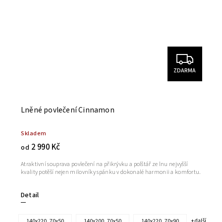
ZDARMA
Lněné povlečení Cinnamon
Skladem
2 990 Kč
od
Atraktivní souprava povlečení na přikrývku a polštář ze lnu nejvyšší
kvality potěší nejen milovníky spánku v dokonalé harmonii a komfortu.
Detail
140x220, 70x50
140x200, 70x50
140x220, 70x90
+ další