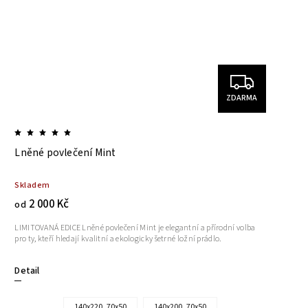
ZDARMA
Lněné povlečení Mint
Skladem
2 000 Kč
od
LIMITOVANÁ EDICE Lněné povlečení Mint je elegantní a přírodní volba
pro ty, kteří hledají kvalitní a ekologicky šetrné ložní prádlo.
Detail
140x220, 70x50
140x200, 70x50