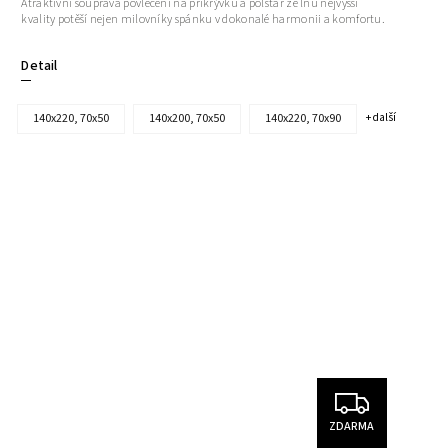
Atraktivní souprava povlečení na přikrývku a polštář ze lnu nejvyšší
kvality potěší nejen milovníky spánku v dokonalé harmonii a komfortu.
Detail
140x220, 70x50
140x200, 70x50
140x220, 70x90
+ další
ZDARMA