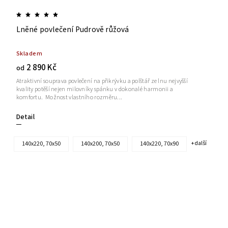
Lněné povlečení Pudrově růžová
Skladem
2 890 Kč
od
Atraktivní souprava povlečení na přikrývku a polštář ze lnu nejvyšší
kvality potěší nejen milovníky spánku v dokonalé harmonii a
komfortu. Možnost vlastního rozměru...
Detail
140x220, 70x50
140x200, 70x50
140x220, 70x90
+ další