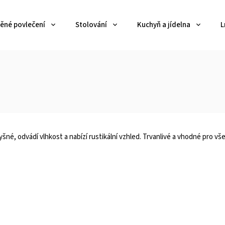
ěné povlečení
Stolování
Kuchyň a jídelna
L
šné, odvádí vlhkost a nabízí rustikální vzhled. Trvanlivé a vhodné pro vš