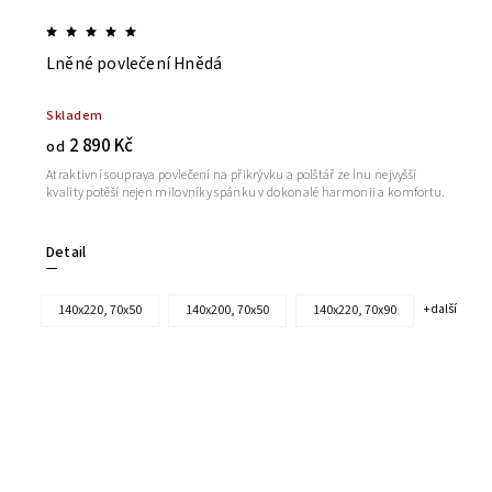
Lněné povlečení Hnědá
Skladem
2 890 Kč
od
Atraktivní souprava povlečení na přikrývku a polštář ze lnu nejvyšší
kvality potěší nejen milovníky spánku v dokonalé harmonii a komfortu.
Detail
140x220, 70x50
140x200, 70x50
140x220, 70x90
+ další