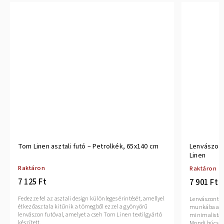
Tom Linen asztali futó – Petrolkék, 65x140 cm
Lenvászont
Linen
Raktáron
Raktáron
7 125 Ft
7 901 Ft
Fedezze fel az asztali design különleges érintését, amellyel
Lenvászontás
étkezőasztala kitűnik a tömegből ezzel a gyönyörű
munkába a la
lenvászon futóval, amelyet a cseh Tom Linen textilgyártó
minimalista s
készített.
Mondj búcsút 