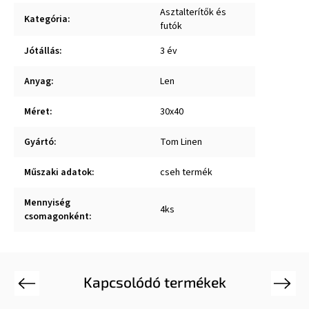
Asztalterítők és
Kategória
:
futók
Jótállás
:
3 év
Anyag
:
Len
Méret
:
30x40
Gyártó
:
Tom Linen
Műszaki adatok
:
cseh termék
Mennyiség
4ks
csomagonként
:
Kapcsolódó termékek
Previous
Next