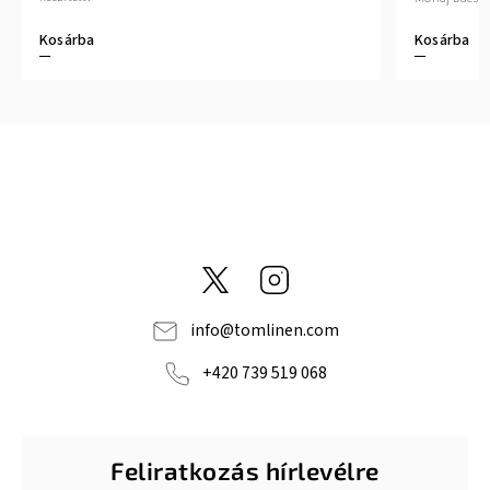
Kosárba
Kosárba
@tom_linen
Instagram
info
@
tomlinen.com
+420 739 519 068
Feliratkozás hírlevélre