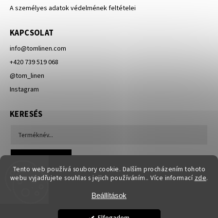
A személyes adatok védelmének feltételei
KAPCSOLAT
info
@
tomlinen.com
+420 739 519 068
@tom_linen
Instagram
KERESÉS
Keresés
Tento web používá soubory cookie. Dalším procházením tohoto
webu vyjadřujete souhlas s jejich používáním.. Více informací
zde
.
Beállítások
Elfogadom