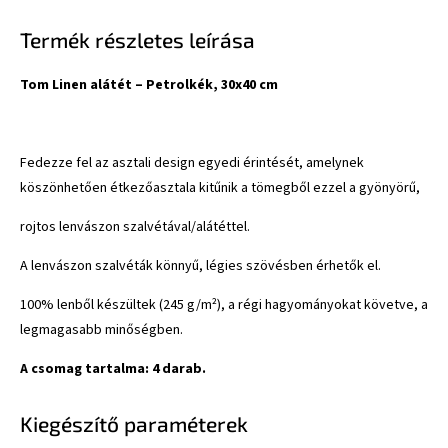
Termék részletes leírása
Tom Linen alátét – Petrolkék, 30x40 cm
Fedezze fel az asztali design egyedi érintését, amelynek
köszönhetően étkezőasztala kitűnik a tömegből ezzel a gyönyörű,
rojtos lenvászon szalvétával/alátéttel.
A lenvászon szalvéták könnyű, légies szövésben érhetők el.
100% lenből készültek (245 g/m²), a régi hagyományokat követve, a
legmagasabb minőségben.
A csomag tartalma: 4 darab.
Kiegészítő paraméterek