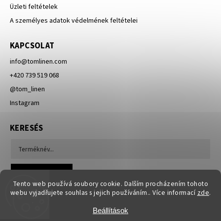
Üzleti feltételek
A személyes adatok védelmének feltételei
KAPCSOLAT
info
@
tomlinen.com
+420 739 519 068
@tom_linen
Instagram
KERESÉS
Keresés
Tento web používá soubory cookie. Dalším procházením tohoto
webu vyjadřujete souhlas s jejich používáním.. Více informací
zde
.
Beállítások