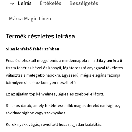
Leírás
Értékelés
Beszélgetés
Márka
Magic Linen
Termék részletes leírása
Silay lenfelső fehér színben
Friss és letisztult megjelenés a mindennapokra – a
Silay lenfelső
tiszta fehér színével és könnyű, légáteresztő anyagával tökéletes
választás a melegebb napokra. Egyszerű, mégis elegáns fazonja
bármilyen stílushoz könnyen illeszthető.
Ez az ujjatlan top kényelmes, légies és zsebbel ellátott.
Stílusos darab, amely tökéletesen illik magas derekú nadrághoz,
rövidnadrághoz vagy szoknyához.
Kerek nyakkivágás, rövidített hossz, ujjatlan kialakítás.