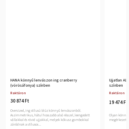
HANA könnyű lenvászon ing cranberry
Ujjatlan A
(vörösáfonya) színben
színben
Raktáron
Raktáron
30 874 Ft
19 474 Ft
Oversized, ing stílusú blúz könnyű lenvászonból.
Aszimmetrikus, hátul hosszabb alsó résszel, leengedett
Olyan könnyű
vállakkal és rövid ujjakkal, melyek kókusz gombokkal
záródnak a stílusos...