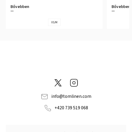
Bővebben
Bővebben
XS/M
@tom_linen
Instagram
info
@
tomlinen.com
+420 739 519 068