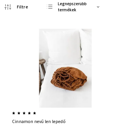
Legnépszerűbb
termékek
Legolcsóbb elöl
Legdrágább
ABC szerint
Cinnamon nevű len lepedő