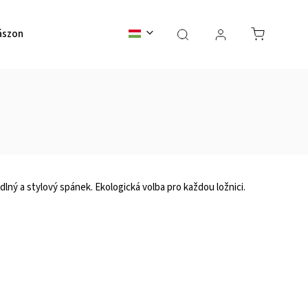
ászon ágytakarók
Vászon lepedők
Dekoratív párnák
dlný a stylový spánek. Ekologická volba pro každou ložnici.