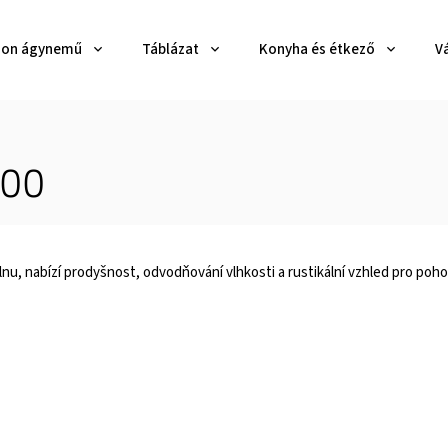
zon ágynemű
Táblázat
Konyha és étkező
V
200
lnu, nabízí prodyšnost, odvodňování vlhkosti a rustikální vzhled pro poho