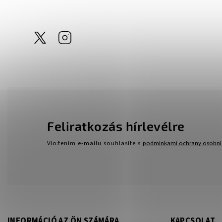
@tom_linen
Instagram
Feliratkozás hírlevélre
Vložením e-mailu souhlasíte s
podmínkami ochrany osobní
INFORMÁCIÓ AZ ÖN SZÁMÁRA
KAPCSOLAT