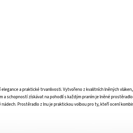
dní elegance a praktické trvanlivosti. Vytvořeno z kvalitních lněných vlá
em a schopností získávat na pohodlí s každým praním je lněné prostěradlo 
 nádech. Prostěradlo z lnu je praktickou volbou pro ty, kteří ocení kombin