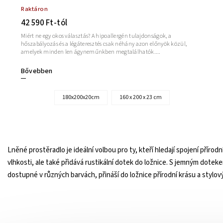
Raktáron
42 590 Ft-tól
Miért ne egy okos választás? A hipoallergén tulajdonságok, a
hőszabályozás és a légáteresztés csak néhány azon előnyök közül,
amelyek minden len ágyneműnkben megtalálhatók....
Bővebben
180x200x20cm
160 x 200 x 23 cm
Lněné prostěradlo je ideální volbou pro ty, kteří hledají spojení příro
vlhkosti, ale také přidává rustikální dotek do ložnice. S jemným dotek
dostupné v různých barvách, přináší do ložnice přírodní krásu a stylový