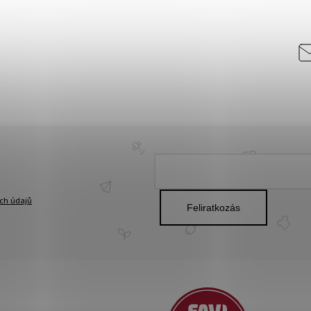
ch údajů
Feliratkozás