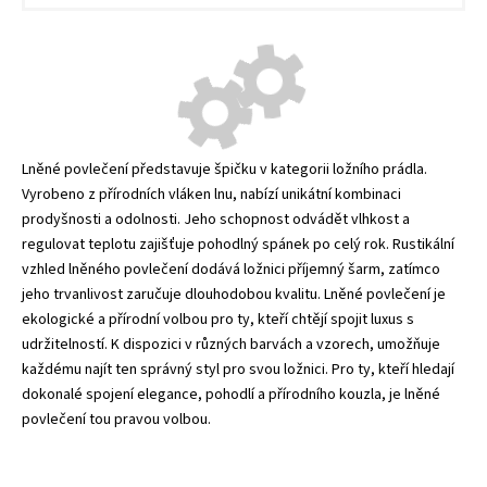
Lněné povlečení představuje špičku v kategorii ložního prádla.
Vyrobeno z přírodních vláken lnu, nabízí unikátní kombinaci
prodyšnosti a odolnosti. Jeho schopnost odvádět vlhkost a
regulovat teplotu zajišťuje pohodlný spánek po celý rok. Rustikální
vzhled lněného povlečení dodává ložnici příjemný šarm, zatímco
jeho trvanlivost zaručuje dlouhodobou kvalitu. Lněné povlečení je
ekologické a přírodní volbou pro ty, kteří chtějí spojit luxus s
udržitelností. K dispozici v různých barvách a vzorech, umožňuje
každému najít ten správný styl pro svou ložnici. Pro ty, kteří hledají
dokonalé spojení elegance, pohodlí a přírodního kouzla, je lněné
povlečení tou pravou volbou.