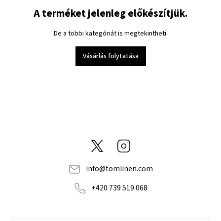
A terméket jelenleg előkészítjük.
De a többi kategóriát is megtekintheti.
Vásárlás folytatása
@tom_linen
Instagram
info
@
tomlinen.com
+420 739 519 068