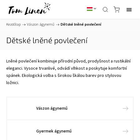
Kezdőlap
/
Vászon ágynemű
/
Dětské lněné povlečení
Dětské lněné povlečení
Lněné povlečení kombinuje přírodní původ, prodyšnost a rustikální
eleganci. Vysoce trvanlivé, odvádí vlhkost a poskytuje komfortní
spánek. Ekologická volba s širokou škálou barev pro stylovou
ložnici.
Vászon ágynemű
Gyermek ágynemű