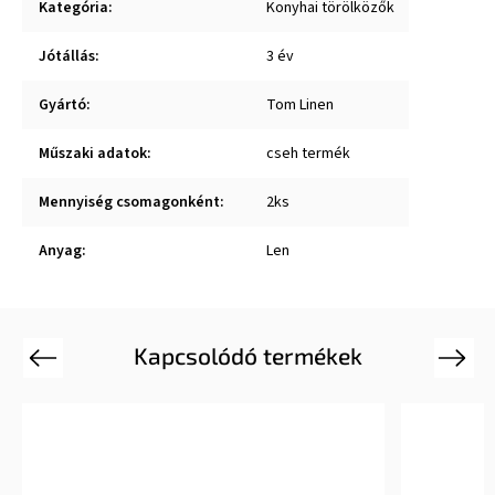
Kategória
:
Konyhai törölközők
Jótállás
:
3 év
Gyártó
:
Tom Linen
Műszaki adatok
:
cseh termék
Mennyiség csomagonként
:
2ks
Anyag
:
Len
Kapcsolódó termékek
Previous
Next