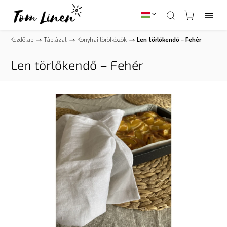
Kezdőlap
/
Táblázat
/
Konyhai törölközők
/
Len törlőkendő – Fehér
Len törlőkendő – Fehér