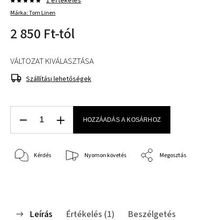
1 értékelés
Márka:
Tom Linen
2 850 Ft
-tól
VÁLTOZAT KIVÁLASZTÁSA
Szállítási lehetőségek
HOZZÁADÁS A KOSÁRHOZ
Kérdés
Nyomon követés
Megosztás
Leírás
Értékelés (1)
Beszélgetés