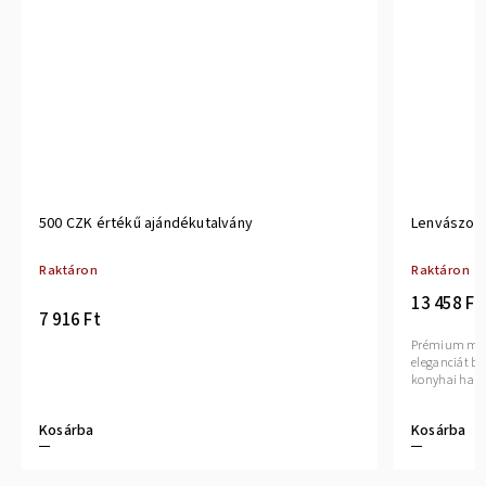
500 CZK értékű ajándékutalvány
Lenvászon 
Raktáron
Raktáron
13 458 Ft
7 916 Ft
Prémium minő
eleganciát bi
konyhai hang
Kosárba
Kosárba