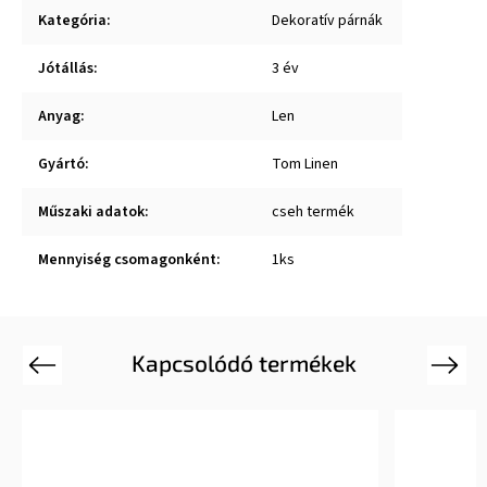
Kategória
:
Dekoratív párnák
Jótállás
:
3 év
Anyag
:
Len
Gyártó
:
Tom Linen
Műszaki adatok
:
cseh termék
Mennyiség csomagonként
:
1ks
Kapcsolódó termékek
Previous
Next