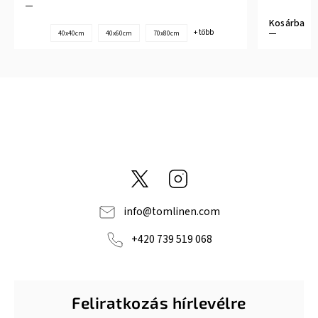
Kosárba
+ több
40x40cm
40x60cm
70x80cm
@tom_linen
Instagram
info
@
tomlinen.com
+420 739 519 068
Feliratkozás hírlevélre