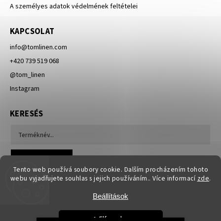
A személyes adatok védelmének feltételei
KAPCSOLAT
info
@
tomlinen.com
+420 739 519 068
@tom_linen
Instagram
KERESÉS
Keresés
Tento web používá soubory cookie. Dalším procházením tohoto
webu vyjadřujete souhlas s jejich používáním.. Více informací
zde
.
Beállítások
Elfogadom