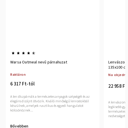
Warsa Oatmeal nevű párnahuzat
Lenvászon 
135x100 cm
párnahuzatt
Raktáron
Na objedná
6 317 Ft-tól
22 958 Ft
A len díszpárnák a természetes anyagok szépségét és az
elegáns dizájnt ötvözik. Kiváló minőségű lenrostokból
A lenvászon i
készülnek, amelyek rusztikus és egyedi hangulatot
legkisebb gye
kölcsönöznek...
természetes an
nedvességet, é
Bővebben