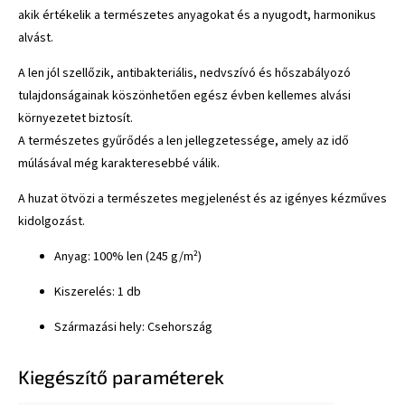
akik értékelik a természetes anyagokat és a nyugodt, harmonikus
alvást.
A len jól szellőzik, antibakteriális, nedvszívó és hőszabályozó
tulajdonságainak köszönhetően egész évben kellemes alvási
környezetet biztosít.
A természetes gyűrődés a len jellegzetessége, amely az idő
múlásával még karakteresebbé válik.
A huzat ötvözi a természetes megjelenést és az igényes kézműves
kidolgozást.
Anyag: 100% len (245 g/m²)
Kiszerelés: 1 db
Származási hely: Csehország
Kiegészítő paraméterek