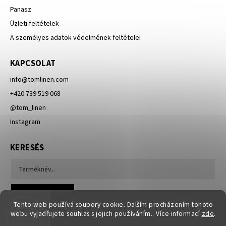
Panasz
Üzleti feltételek
A személyes adatok védelmének feltételei
KAPCSOLAT
info
@
tomlinen.com
+420 739 519 068
@tom_linen
Instagram
KERESÉS
Keresés
Tento web používá soubory cookie. Dalším procházením tohoto
webu vyjadřujete souhlas s jejich používáním.. Více informací
zde
.