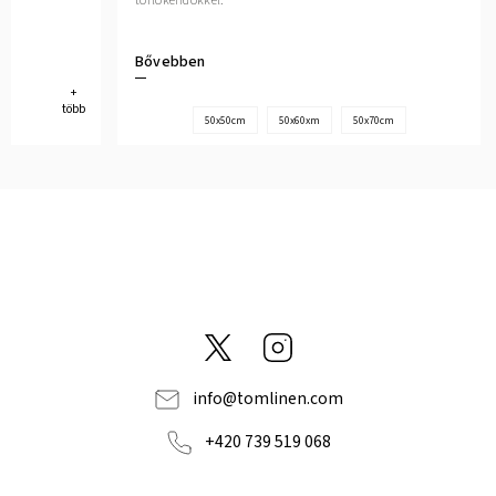
törlőkendőkkel.
Bővebben
+
több
50x50cm
50x60xm
50x70cm
@tom_linen
Instagram
info
@
tomlinen.com
+420 739 519 068