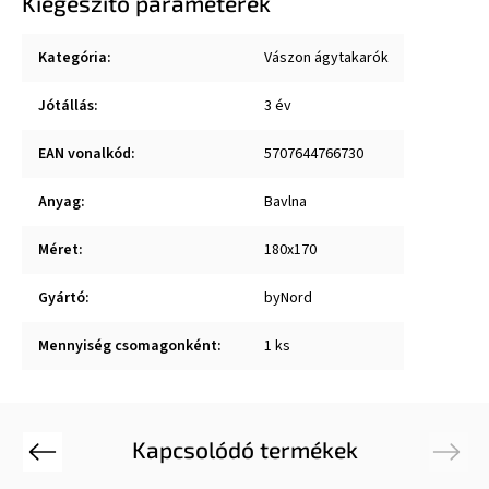
Kiegészítő paraméterek
Kategória
:
Vászon ágytakarók
Jótállás
:
3 év
EAN vonalkód
:
5707644766730
Anyag
:
Bavlna
Méret
:
180x170
Gyártó
:
byNord
Mennyiség csomagonként
:
1 ks
Kapcsolódó termékek
Previous
Next