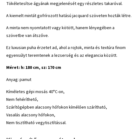
Tökéletesítse ágyának megjelenését egy részletes takaróval.
A kiemelt mintát gofrírozott hatású jacquard szöveten hozták létre.
A minta nem nyomtatott vagy kötött, hanem lényegében a
szövetbe van átszőve.
Ez luxusian puha érzetet ad, ahol a rojtok, minta és textúra finom
egyensúlyt teremtenek a lezserség és az elegancia között.
Méret: h: 180 cm, sz: 170 cm
Anyag: pamut
Kíméletes gépi mosás 40°C-on,
Nem fehéríthető,
Szárítógépben alacsony hőfokon kímélően szárítható,
Vasalás alacsony hőfokon,
Nem tisztítható vegytisztítással.