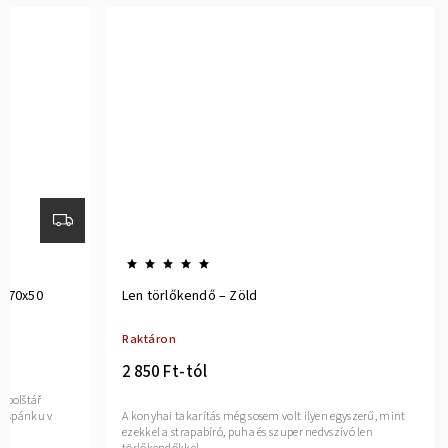
, 70x50
Len törlőkendő – Zöld
Raktáron
2 850 Ft-tól
a polštář
ky spánku v
A konyhai takarítás még sosem volt ilyen egyszerű, mint
ezekkel a strapabíró, puha és szuper nedvszívó len