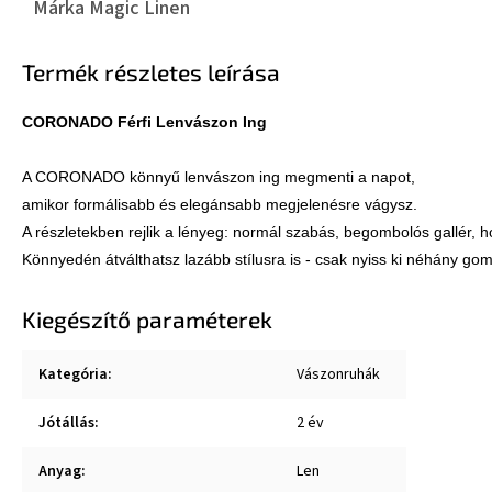
Márka
Magic Linen
Termék részletes leírása
A CORONADO könnyű lenvászon ing megmenti a napot,

amikor formálisabb és elegánsabb megjelenésre vágysz. 

A részletekben rejlik a lényeg: normál szabás, begombolós gallér, 
Könnyedén átválthatsz lazább stílusra is - csak nyiss ki néhány gomb
Kiegészítő paraméterek
Kategória
:
Vászonruhák
Jótállás
:
2 év
Anyag
:
Len