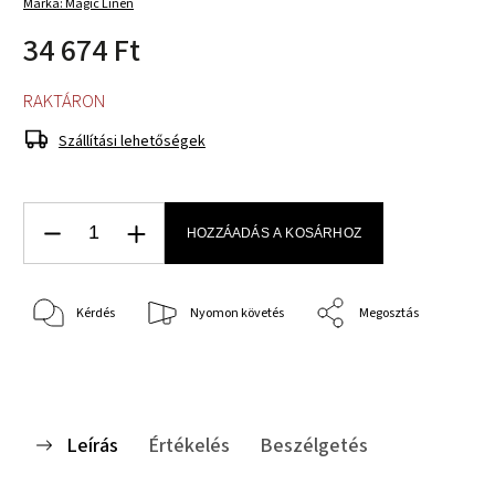
Márka:
Magic Linen
34 674 Ft
RAKTÁRON
Szállítási lehetőségek
HOZZÁADÁS A KOSÁRHOZ
Kérdés
Nyomon követés
Megosztás
Leírás
Értékelés
Beszélgetés