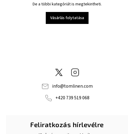
De a többi kategóriát is megtekintheti.
Vásárlás folytatása
@tom_linen
Instagram
info
@
tomlinen.com
+420 739 519 068
Feliratkozás hírlevélre