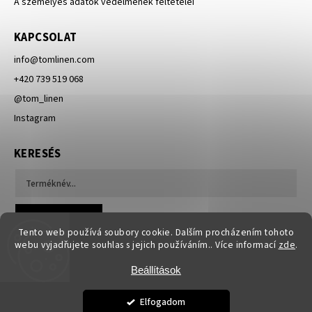
A személyes adatok védelmének feltételei
KAPCSOLAT
info
@
tomlinen.com
+420 739 519 068
@tom_linen
Instagram
KERESÉS
Keresés
Tento web používá soubory cookie. Dalším procházením tohoto
webu vyjadřujete souhlas s jejich používáním.. Více informací
zde
.
Beállítások
Elfogadom